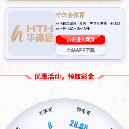
例如，前NBA球星阿玛雷·斯塔德迈尔就曾接受过类似的微创
治疗，尽管未能完全恢复巅峰状态，但至少让他得以继续征
战数个赛季。而对于恩比德而言，如果选择进行
软骨移植
，
理论上可以缓解疼痛、改善运动能力，但手术后的恢复效果
仍存在不确定性。专家指出，这种手术的关键在于术后康复
以及球员自身的身体状况。
值得注意的是，即使手术成功，恩比德的比赛风格可能也需
要做出调整。他或许需要减少内线强攻的比例，转而开发更
多的外线投射技能，以降低对膝盖的压力。这对于一位以禁
区统治力著称的中锋来说，无疑是一次巨大的转型挑战。