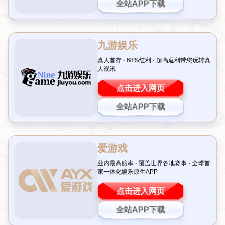
膝伤阴影：恩比德职业生涯的重大挑战
乔尔·恩比德的职业生涯从来不是一帆风顺的。作为一名身高
超过2米10的大个子球员，他的身体承受着巨大的压力，尤其
是膝盖部位。近年来，关于他
膝盖软骨损伤
的消息不断传
出，而这种伤病对篮球运动员而言堪称“职业杀手”。据业内
人士分析，若不及时采取有效治疗，恩比德可能面临长时间
甚至永久性的竞技状态下滑，甚至有传言指出，他可能因此
报销未来两个赛季。
更令人担忧的是，膝盖软骨损伤不像普通的扭伤或拉伤，它
恢复周期长且效果难以预测。一旦软骨磨损严重，球员在跑
动、跳跃和对抗中的表现都会大打折扣。对于像恩比德这样
依赖力量与爆发力的球员来说，这无疑是一个巨大的挑战。
软骨移植：医学技术的希望之光
面对如此严峻的形势，
软骨移植手术
成为外界讨论的焦点。
这种技术旨在通过移植健康的软骨组织修复受损区域，从而
帮助运动员恢复关节功能。近年来，随着医学技术的进步，
许多运动员通过类似手术成功延长了职业生涯。