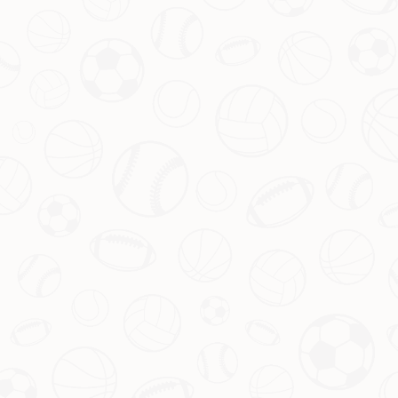
米兰表现令瑞典人震惊：伊布，你究竟做了什么？
2026-08-06
相关产品
Whoscored评选本赛季欧冠最佳阵容：登贝莱领衔，亚军表现不俗
巴西媒体：勒沃库森寻求签约尤文旧将若热，克鲁塞罗开出转会条件