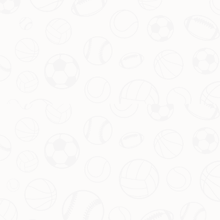
型赞助商。另一方面，建立科学的青训体系，或许是实现可
持续发展的关键。虽然短期内看不到收益，但从长远来看，
自产自销的模式能有效降低成本。
当然，这一切都需要时间和耐心。正如业内人士所分析，中
国的 football industry （ футбольная индустрия）尚处于发展
初期，与成熟的欧洲市场相比还有很大差距。或许正因如
此，那位高层的“10年平衡论”才显得格外现实而又无奈。
通过以上分析，不难看出，“搞 football 比造车难”并非一句空
话。从资金投入到风险管理，再到市场反馈，两者的逻辑完
全不同。对于像 Guangzhou Leopard （ Гуанчжоу Леопард）
这样的新兴力量来说，每一步都如履薄冰。但正是这种挑
战，也让这个行业充满了未知与可能性。你认为呢？
参考网站：
雷速体育比分直播-在线足球篮球赛事播放平台
Leisu TV
上一篇：C罗性侵案女主再度起诉，寻求数百万美元和解金
下一篇：西甲在望！费兰社媒：关键目标未达成，誓要实现！