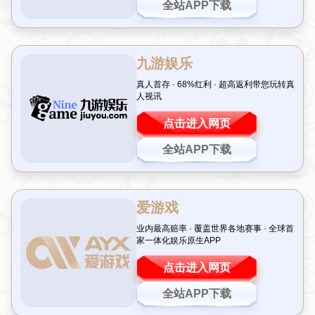
1. 足球运营：一场昂贵的“游戏”
相比汽车制造业的标准化生产和可预测的市场回报，足球俱
乐部的运营充满了不确定性。首先，球员转会、薪资和青训
成本高得惊人。以广州豹为例，作为一支中乙联赛球队，尽
管级别不高，但每年在球员引进和日常维护上的投入动辄数
百万甚至上千万。更别提顶级联赛俱乐部，一名核心球员的
年薪可能就高达数千万。这种高投入、低回报的模式，让许
多投资者望而却步。
此外，比赛成绩的不确定性也让收入难以保障。赢球可能带
来门票、赞助等收益，但输球则可能导致粉丝流失、品牌价
值下降。相比之下，汽车制造虽然也有研发成本，但产品一
旦上市，市场反馈相对稳定，风险可控。
2. 汽车与足球：两种截然不同的逻辑
有网友调侃：“造车不就是流水线作业吗？怎么可能比踢球
难？”但广州豹高层却认为，
football management
（
футбольное управление）_
的复杂性远超想象。如果说汽车
制造业拼的是技术创新和供应链管理，那么 football club（
футбольный клуб）则是一场关于人性和资本的博弈。球员的
状态、教练的战术、甚至球迷的情绪，都可能影响整个团队