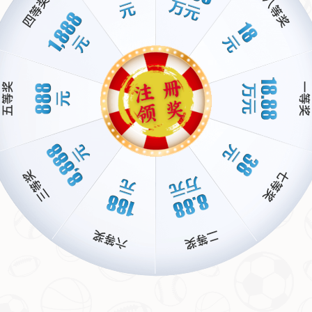
3. 案例剖析：中小俱乐部的生存困境
以广州豹为代表的中小型俱乐部，其生存环境尤为艰难。作
为一支地方性球队，缺乏顶级联赛的曝光度和商业吸引力，
赞助商往往兴趣寥寥。同时，培养年轻球员需要时间和资
源，但一旦球员成才，又可能被更高水平的 club（ клуб）挖
走，导致前期投入打水漂。这种现象在国内足坛并不少见，
许多小规模团队甚至连维持基本运营都成问题。
相比之下，一些国际知名 club（如曼联、皇马）通过全球化
营销、周边产品销售等方式实现了收入多元化。但对大多数
国内队伍来说，这种模式遥不可及。正如那位高层所言：“我
们不是不想盈利，而是现实条件不允许，能在
10 years
（ 10
лет）_
内做到收支平衡，已经是相当乐观的目标了。”
4. 未来出路：本地化与长期规划并重
面对困境，广州 leopard（ леопард）这样的球队并非毫无希
望。一方面，他们可以深耕本地市场，通过举办社区活动、
加强与学校合作等方式提升影响力，吸引更多本地粉丝和小