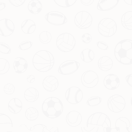
考：未来的不确定性
如何，马特森的案例都反映了现代足球中年轻球员与豪门俱乐部
，又满足球员个人发展的需求，是摆在每一支顶级球队面前的一
节点，而他们的决策，也将成为外界评判其运营能力的一个重要
4中超盛典：武磊双冠加身，荣膺最佳球员与射手王
被判11年有期徒刑并罚款360万元
2026-08-08
【意甲】莱昂进球无力回天，AC米兰客场1-2不敌博洛尼亚
2026-08-08
林良锋：瓜迪奥拉陷困境，11场仅1胜是否会选择离开？
2026-08-08