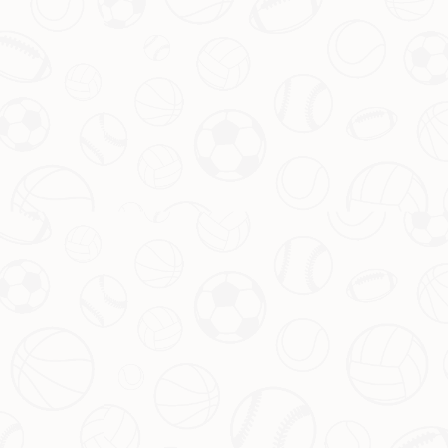
价，或许是双赢的选择——既能为俱乐部回收资金，又
赛时间，可能反而会影响球员的状态和心态。
西青训体系中的佼佼者，是未来几年左路的重要储备力
会限制他的成长。社交媒体上，不少蓝军支持者呼吁管
到更合适的下家，同时为切尔西带来经济回报。这种声
将会进一步凸显。