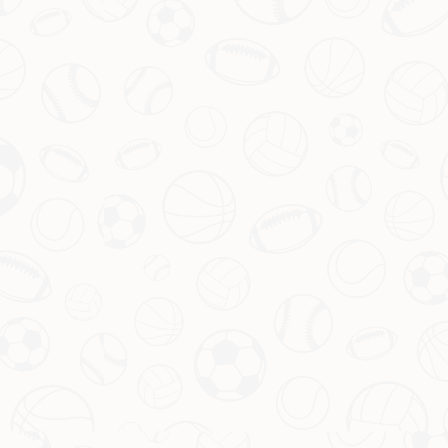
之间复杂的利益平衡。在这个过程中，如何既保障俱乐
道难题。对于切尔西来说，这个冬天或许将是决定马特
依据。
下一篇：前泽尼特教练：中国足球热情减退，斯卢茨基面临挑战
亚亚图雷预测阿根廷夺冠 梅西若成赢家将载入足球史册
2026-08-08
滕哈格再出手！瞄准阿贾克斯锋霸布罗贝，曼联锋线升级在即
2026-08-08
步行者队连胜两场逆袭骑士队，米切尔需承担重要责任
2026-08-08