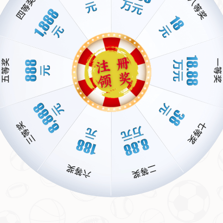
度极快。赞助商在衡量拉什福德提供的市场价值时，往往会
考虑其在新环境中的表现及其与球队协同工作的能力，而维
拉对他品牌价值的开发明显不如曼联。因此，拉什福德的品
牌价值在短时间内受到了显著影响，进而带动了赞助收入的
下滑。
球迷影响力的减弱
第三，球迷影响力的减弱也是导致拉什福德租借维拉后赞助
收入骤降的重要原因。球迷是足球市场的核心，基层的支持
和参与对赞助收入起着至关重要的作用。在曼联期间，拉什
福德作为球队的关键球员之一，自然拥有众多的球迷支持，
每场比赛都能引来大量关注和讨论。
而在转会至维拉后，尽管他依然具备一定的球迷基础，但相
较于曼联，这股影响力大幅减弱。许多球迷的关注度转向球
队整体表现，其个人影响力的下降直接导致赞助商的投入意
愿降低。
更为重要的是，随着足球市场的发展，球迷对球队的期待也
随之提高。租借球员的状态和表现受到极大关注，维拉的整
体表现可能未能达到赞助商的预期，这无疑进一步削弱了拉