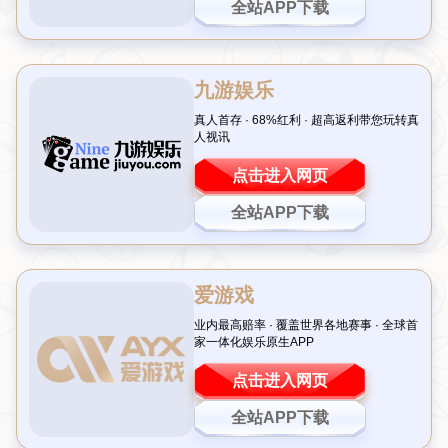
市场竞争环境的变化
首先，市场竞争环境的变化是导致拉什福德租借维拉后赞助
收入骤降的重要因素。在足球市场中，球队和球员所处的环
境不断变化，竞争日益激烈。随着各大联赛的球队不断补强
阵容，形成了更强的品牌效应，特别是英超联赛中的一些豪
门球队，他们吸引了众多赞助商的青睐。这使得其他球队的
赞助收入相对降低，尤其是维拉这样的中游球队。
其次，拉什福德如果继续留在曼联，其影响力和市场价值自
然更高。作为一名在曼联成长起来的球员，他所带来的流量
和关注度无疑是在维拉无法比拟的。但租借至维拉后，他的
曝光率和商机减少，许多赞助商因此重新评估其合作价值。
最后，市场的竞争也导致赞助商在选择合作对象时更加谨慎
和挑剔，尤其在疫情后市场趋于饱和的时候，品牌投入的效
率受到关注。这种情况下，拉什福德的租借选择无法提供足
够的市场支持，也使得维拉的赞助收入预期下降。