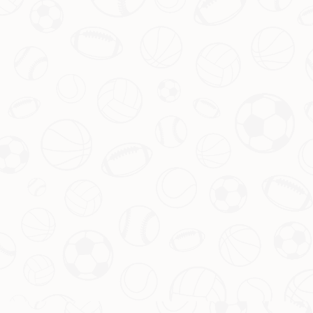
总结：
中国队首次晋
不挠，展现出
未来，中国足