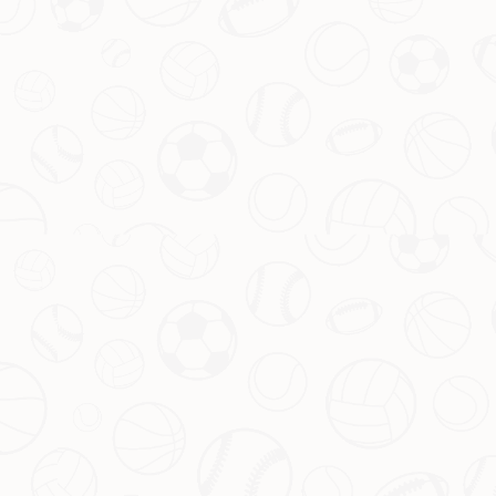
家对于足球的重视程度不断加深，我们可以期待，中国队在下一