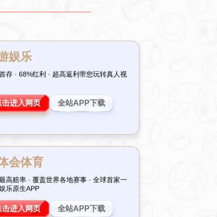
事与辉煌时刻
这一辉煌时刻不仅是中国足球队自身努力的结果，更是
：首先，回顾中国队在历史上艰辛的征程，包括早期的
铺路；接着，聚焦于关键的比赛与重要时刻，展现球员
响。本文将以这四个角度全面解析中国队首次晋级世界
树。即使是参加各种赛事，取得的成果也常常让人失
交织的复杂情感。
到推广。1990年代，随着中国经济腾飞，足球的职业