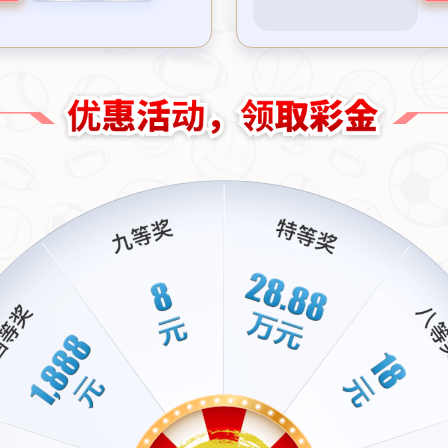
以
展开，职业联赛的成立使得更多年轻球员有机会接受更系统的训
维
国足坛发展的势头日益明显，但在1994年世界杯预选赛和199
章
并
球的未来充满了质疑。但正是在这段艰难的岁月中，中国球员们
足球环境的变化
末，中国足球的改革进入了一个新的阶段，国家对于足球发展的支
措施的实施，使得中国足球的整体水平开始提升。可以说，国家
球文化的普及也开始显著影响着国人的生活。越来越多的孩子们
新的足球人才获得了充分的培养，他们的出现为国家队的实力增
国家队的建设也步入了正轨。优秀的教练团队和训练体系，使得
球正逐渐显露出强大的潜力，为接下来的世界杯初次晋级奠定了
辉煌时刻
亚洲足球联合会的冠军杯预选赛成为了中国队历史上的转折点。中
不仅是球员们拼搏精神的体现，更是团队凝聚力的重要展现。赛
中国队在世界杯预选赛上再次展现出了不屈不挠的斗志，面对一个
不仅是技术的较量，更是精神的角逐，展现了中国球员的自信与
02年世界杯的舞台上，中国队历史性的首次出征，让全国人民看