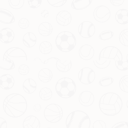
个世界杯周期中创造更多辉煌，书写新的历史篇章。