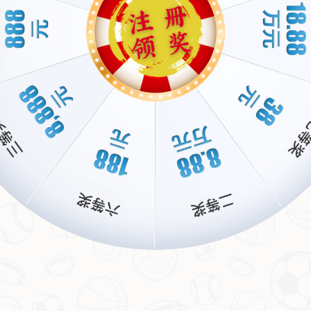
粉丝而言，看到像
杰登·桑チョ
这样的天才球员陷入低谷，心中
方面，若矛盾持续发酵，或许放手也是对彼此的一种解脱。不管
量，更是心态和环境的博弈。