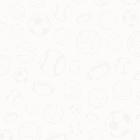
0311-7355233
Mail：admin@arena-ayxsports.com ADD