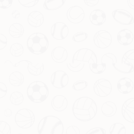
上一篇：112