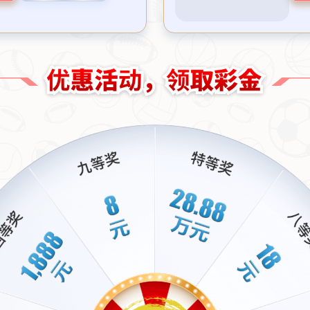
让
他在
曼联未来
的前景充满疑问。
余
黑洞效应”：为何球星屡屡失色
目
主
并非个例。回顾近年来的曼联，转会市场上的大手笔频频失败。从
去了昔日的光芒。这种“黑洞效应”背后，既有球员自身适应能
战术风格并不稳定，主教练更替频繁，导致球员难以找到适合自
室矛盾和高强度舆论压力，这些都可能对球员状态造成负面影响
亚
：博格巴的过往与桑乔的重叠
曼联的未来
尚不明朗，那么回顾博格巴的经历或许能给我们一些
的技术能力毋庸置疑，但在红魔效力期间，却常常因为场外风波
这不禁让人思考，是否同样的剧本会在桑乔身上重演？目前来看
，离开或许是双方都能接受的结果。
责任：重建信任刻不容缓
魔困境
，管理层难辞其咎。高价引援后的培养计划缺失、主教练
乔矛盾
的事件反复发生。要改变这一局面，俱乐部需要在转会市
有这样，才能避免更多潜力新星在老特拉福德迷失自我。
：期待还是失望并存