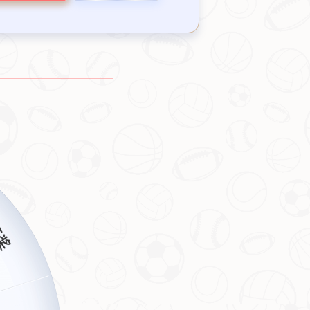
博格巴到马奎尔，再到如今的
桑乔风波
，许多球员在加
力的问题，也有俱乐部管理层和战术体系的隐患。首先，
己的定位。其次，球队内部文化和管理问题也时常暴
。
启示。作为曾经的世界级中场，博格巴回归曼联后同样
和不稳定的表现被批评。最终，他选择自由身离队，返
，如果无法解决与滕哈赫之间的分歧，无论是租借离队
权威性不足，以及转会策略的无序性，都在一定程度上
场上更加精准，同时为年轻球员提供更好的心理支持和