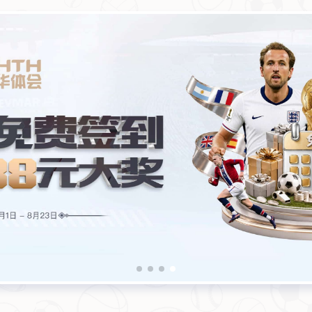
于爱游戏体育官网
产品服务
新闻中心
联系爱