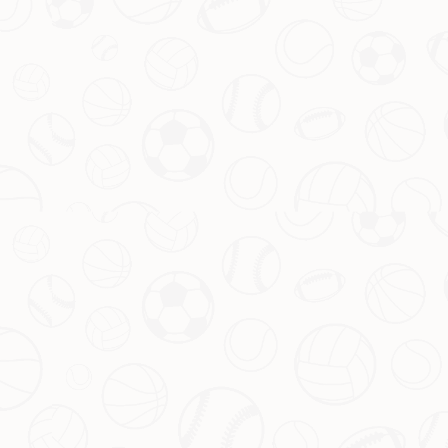
天解散后，一曲唤醒沧州雄狮球迷的集体回忆……
下一