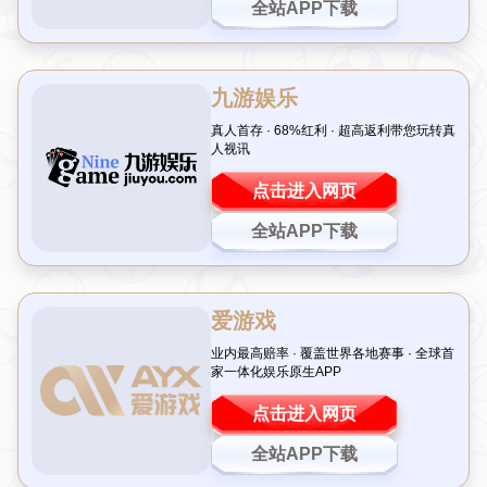
近年来追求迈向欧洲顶级球队所迫切需要补充之处。
从战术角度看，AC米兰正在寻求对现有阵容进一步升级。他
们希望找到一位能够平衡防守任务同时加速向前推进的人
选，而类似于“组织核心”的能力显然符合他们对未来团队整
体运作的战略要求。而作为德甲赛场中的新锐力量，勒沃库
森则希望通过引援增强阵容，以冲击更高阶段赛事。他们急
需像扎卡这样冷静且经验丰富的指挥官，将队伍调协至更佳