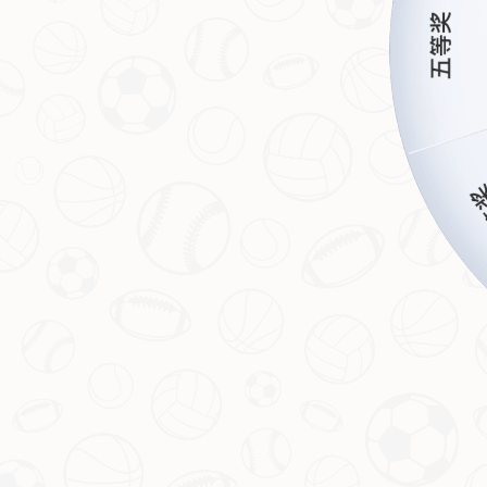
地址：内蒙古自治区通辽市霍林郭勒市珠
斯花街道
曼城的战术则
场的决定性因
总的来说，两
和临场调整能