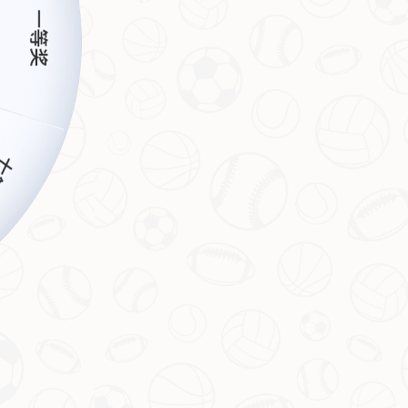
线。他们的中场球员在比赛中的调度和创造性将成为赛
立起稳定的防线，比赛就会变得更加复杂和胶着。
对于平局的预测。这场比赛将考验两名教练的战术布局