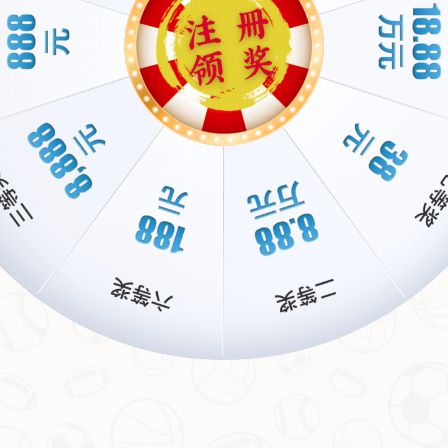
以控球为主，意图通过细腻的传球和流畅的跑位来撕破对手的防
素。但是，如果曼联能够有效压制曼城的控球，或者在防守端建
队在战术的对垒中，很可能是相持不下，进而导致了贝尔巴托夫
力。