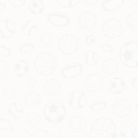
史交锋，曼联与曼城的对战向来没有绝对的强者。双方在传统的
的较量往往伴随着激烈的竞争与高水平的发挥，历史交锋中平局