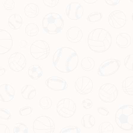
赛中的交锋以平局收场，展示了双方在实力上的接近。这种相对
难分高下的局面仍将持续。
回顾，不仅为本场比赛营造了平局的基础，同时也激励着双方在
员
赛中，关键球员的表现往往可以改变比赛的走向。曼联阵中，拉
球视野是曼联制胜的法宝。如果他们能够在比赛中找到状态，势
哈兰德的进攻火力让他成为对手防线的噩梦，若能延续自己的进
富的比赛经验，也将对曼城的进攻起到至关重要的作用。两位明
员的表现将成为改变局势的重要因素，让我们期待他们在赛场上