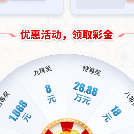
的状态来看，双方各有千秋，曼联在主场的支持和曼城的攻击威
格近年来逐渐趋向灵活多变，主教练通过不同的阵型和战术调整
取相对稳健的策略，试图通过高位逼抢来限制对方的进攻。而在