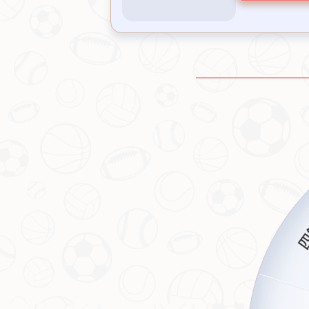
引言：旅欧梦碎的背后故事
因此，从双方
不能被忽视。
战术比较
桑乔坚持立场拒向滕哈格低头，曼联冬窗或推动转会
曼联的战术风
引言：桑乔与滕哈格的矛盾引发转会热议
将在比赛中采
键。
中国队历史首次晋级世界杯的背后故事与辉煌时刻
中国足球队历史性地首次晋级世界杯，这是中国足球发展的一个重
要里程碑。这一辉煌时刻不仅是中国足球队自身努力的结果，更是
全国人民对足球热情与支持的体现。文章将从四个方面详细阐述这
个背后故事：首先，回顾中国
联系爱游戏体育官网
联系人：爱游戏体育官网
手机：15937076309
电话：0311-7355233
邮箱：admin@arena-ayxsports.com