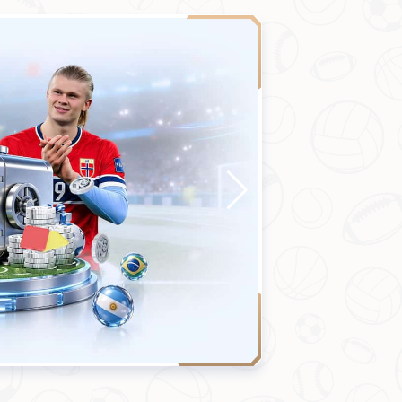
0311-7355233
游戏体育官网
全国服务热线：
在
线
客
服