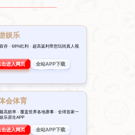
足与判罚失准成关键因素
比赛进程时，我们不得不关注背后的原因。近期北京队
，这与
裁判的控场能力
以及
吹罚准确度低
有着密不可分
现出足够的掌控力和精准判断。那么，究竟是什么让这
奏加快、身体对抗加剧时，裁判的控场能力显得尤为重
在一次明显的身体接触后，裁判未及时鸣哨，导致球员
过技术犯规或口头警告平息事态，或许能有效避免后续