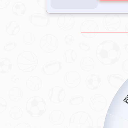
矛盾。然而，
吹罚准确度低
曼城狂胜6球！哈兰德世俱杯首秀破门，全场炸裂神技引
除了控场能力
在一场充满激情与高效进攻的比赛中，曼城以6-0的大胜震撼全场。球队不
在短时间内做
术上的绝对统治，还通过精彩进球奉献了一场足球艺术的表演。本篇将详细
点，以及这支英超豪门如何实现众人瞩目的全面爆发。
忽略，而随后
降低，场上每
【早报】奥纳纳无人辩护了吗？
引言：奥纳纳风波背后的真相，你还敢为他辩解
吗？ 在足球圈，曼联门将奥纳纳的表现近期引发
了巨大争议。从比赛中的低级失误到场外舆论的持
续发酵，曾经被寄予厚望的“非洲最佳门将”如今似
乎陷入了信任危机。网络上，关于他的讨论铺天盖
地，但一个有趣的现象是，几乎没有人再站出来为
联系爱游戏体育官网
他“洗白”。今天，我们就来聊聊奥纳纳为何会走到
这一步，究竟是实力不济，还是另有隐情？
联系人：爱游戏体育官网
手机：15937076309
电话：0311-7355233
邮箱：admin@arena-ayxsports.com