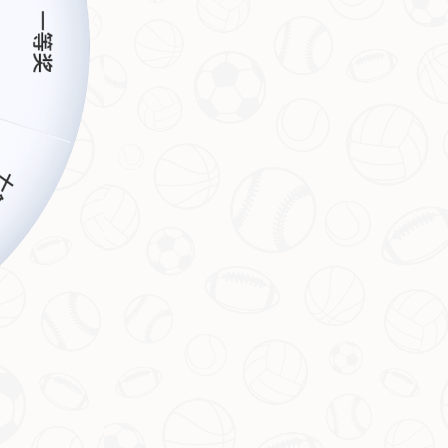
中的遭遇就颇具代表性。当时，由于连续几次误判，教练
部分错误，但赛后的舆论焦点依然集中在
裁判能力不足
 的表现始终是影响比赛氛围的关键因素。