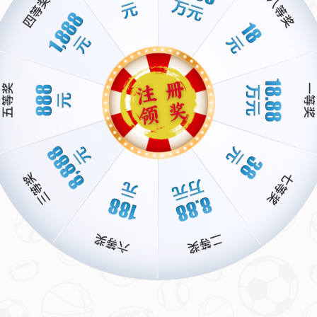
现，更是团队精神和个人意志的完美结合。
无论是“踢球”还是“打架”，皇家马德里的目标始终明确：拿
下三分，继续领跑积分榜。而对于小熊维尼修斯来说，通过