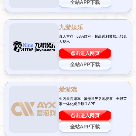
皇马大胜：技术和斗志的双重碾压
这场比赛中，皇家马德里展现了他们作为欧洲足坛豪门的绝
对实力。从开场哨响的那一刻起，皇马就牢牢掌控了比赛节
奏，进攻如潮水般涌向对手防线。最终，他们以一个令人瞠
目结舌的比分锁定胜局。但这场胜利并不仅仅体现在比分
上，更体现在球员们在场上的拼搏精神。面对对手的强硬对
抗，甚至是带有挑衅意味的动作，皇马队员们始终保持冷
静，用进球回应一切挑衅。这样的表现让人感叹：这哪里是
简单的足球比赛，简直像是一场“战斗”。
小熊的压力测试：从争议到掌声
作为皇马阵中的年轻核心，维尼修斯（昵称“小熊”）在本场
比赛中承受了巨大的压力。对手针对他的防守异常凶狠，甚
至不惜使用小动作试图激怒他。然而，
小熊并未被情绪左
右
，他用一次次突破和精准的传球证明了自己的价值。尤其
是在下半场，他的一记精彩助攻直接帮助球队扩大领先优
势，这一刻全场掌声雷动。
有评论指出，这场比赛对维尼修斯来说是一次真正的“压力测
试”。年轻球员往往容易在高压环境下失控，但小熊却展现出
了超出年龄的成熟。他不仅在技术层面完成任务，更在心理