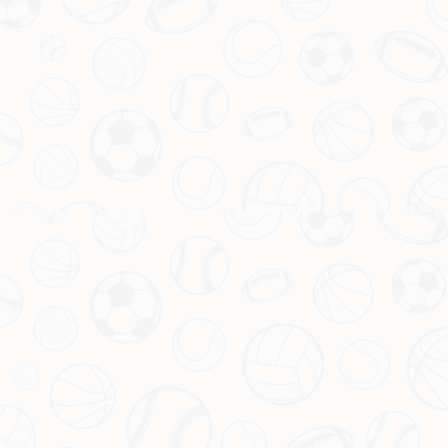
这场压力测试，他不仅赢得了球迷的认可，也为自己未来的
发展积累了宝贵的经验。这场比赛的故事还在继续，而我们
也期待看到更多属于 royalmadrid 和小熊的精彩瞬间。
网站推荐：
星空体育官网-APP下载注册送彩金 Xingkong
Sports
上一篇：李盈莹：康复归队为女排助力，新一届队伍活力满满
下一篇：【英超】曼城3-1力克切尔西，哈兰德传射建功，福登破门得分
新闻资讯
自贡市老年乒乓球大赛圆满结束 富顺老体协代表队载誉而归
2026-08-11
超燃！诺伊尔庆祝拜仁夺冠，自制创意晒出喜悦
2026-08-11
朱婷再创辉煌！女排欧冠三冠王+赛季全满贯，生涯第23冠到手
2026-08-11