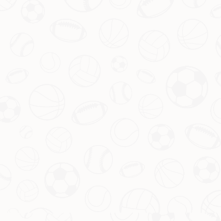
这场关于骑士
时，我们不禁
上一篇：西班
新闻资讯
FIFA