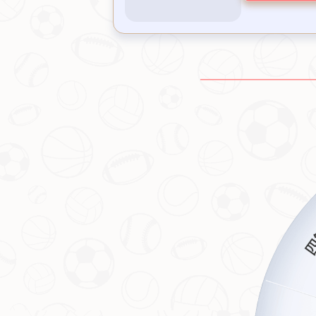
第二次漏判：
FIFA电竞世界杯启动，全球顶级玩家集结
另一大争议出
引言：电竞热潮席卷全球，FIFA世界杯点燃新战火
罚完全是误判
入集锦的操作
【独家】K联赛劲旅求购泽卡遇阻 马莱莱成备选目标
引言：转会市场的悬念与期待 在足球转会市场上，每一次重磅交易的
第三次漏判：
背后都隐藏着无数的博弈与策略。近期，K联赛的一支豪门球队对山
除了上述两项
东泰山队的前锋泽卡表现出了浓厚兴趣，然而这笔交易却因多种原因
受阻，令人关注。更令人意外的是，他们的候补名单中竟然出现了上
次防守动作直
海申花的射手马莱莱的身影。这一消息不仅引发了球迷的热议，也让
人们对K联赛豪门的引援策略充满好奇。今天，我们将深入剖析这一
连锁反应。这
联系爱游戏体育官网
转会风波的来龙去脉，揭秘背后的故事。
案例分析：历
联系人：爱游戏体育官网
类似的情况在
手机：15937076309
遭遇了数次不
样的“道歉”
电话：0311-7355233
失误？
邮箱：admin@arena-ayxsports.com
地址：内蒙古自治区通辽市霍林郭勒市珠