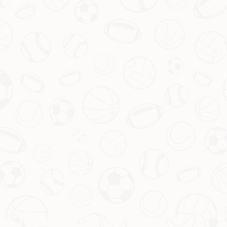
下一篇：亨利：曾觉观球乏味，国米巴萨让我重新爱上足球
终位列亚洲第11，亟需更好成绩冲刺更高排名
2026-08-08
次神扑，荣膺国米对阵巴萨全场最佳
2026-08-08
费迪南德：欧联杯决赛遇英超劲敌令我不安，热刺曾三度击败我们
2026-08-08