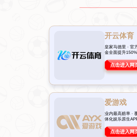
主页
>
新闻中心
新闻资讯
新闻中心
CB
国足亚洲杯小组赛晋级关键：中国男足自握出线主动权
随着亚洲杯小组赛的激烈角逐，中国男足的每场比赛都牵动着亿万球迷的
心。当前，国足亚洲杯小组赛的出线形势依然扑朔迷离，但值得庆幸的
作者：爱游戏
是，中国男足的命运仍然掌握在自己手中。只要在接下来的比赛中全力以
赴，争取关键分数，出线的希望依然存在。本文将从当前的小组积分形
引言：CBA
势、对手实力以及国足自身状态出发，分析中国男足如何把握机会，争取
国足年终位列亚洲第11，亟需更好成绩冲刺更高排名
晋级淘汰赛。
近年来，CB
引言：国足排名背后的挑战与期待
的团队配合和
活力。究竟是
保罗场内场外皆闪耀，文班之外多人受益
欧洲战术理念
引言：保罗的双重光芒点亮篮球世界 在NBA的赛场
与NBA强调
上，克里斯·保罗（Chris Paul）以其卓越的球技和领袖
气质早已成为传奇人物。然而，他的光芒不仅局限于球
及多层次的挡
场之内，场外的公益活动和导师角色同样令人敬佩。尤
如，广东宏远
其是在与年轻球员的互动中，保罗的影响力正在惠及更
索默7次神扑，荣膺国米对阵巴萨全场最佳
多人，特别是像文班亚马这样的新星，但受益者远不止
比赛中展现出
他一人。本文将带你走进这位“控球大师”的双重世界，
在欧冠赛场上，每一场强强对话都充满了悬念与激情。