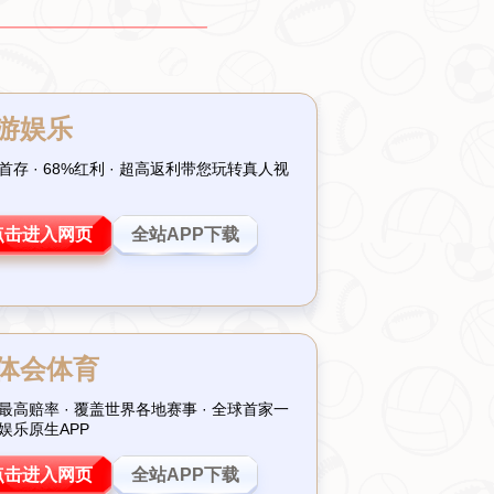
风格焕然一新
向国际篮球领域。尤其是欧洲篮球的战术理念，以其细腻
仅让比赛风格焕然一新，更为中国篮球的发展注入了新的
律
。这种理念的核心在于通过精准的传导球、无球跑位以
自欧洲的教练，或派遣教练组前往欧洲学习先进经验。例
和
灵活的进攻体系
融入球队风格中。这种改变让球队在