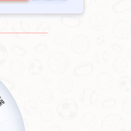
的局面。而随着
欧洲战术理念
的引入，球队开始强调球员
助攻数较上赛季提升了近20%。这种变化不仅让国内球
是单纯的外援表演，而是整个团队共同努力的结果。这
分借鉴了欧洲篮球的特点。主教练杨鸣曾公开表示，球队
端采用了
区域联防
和
高压逼抢
。这一调整让辽宁队在面
在最近的对阵浙江队的比赛中，辽宁队依靠精准的挡拆
的显著效果。
ьные тактики) 的引入不仅仅改变了比赛风格，也为国内球员提供了
学习先进的团队打法，许多年轻球员得以在体系中找到自
杂的多球转移和无球掩护，不仅提高了技术能力，还增