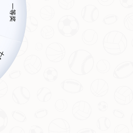
стиль тактики) 的重要性，可以预见未来的联赛将会呈现出更多
是一个需要探索的问题。或许，通过不断的实践与创