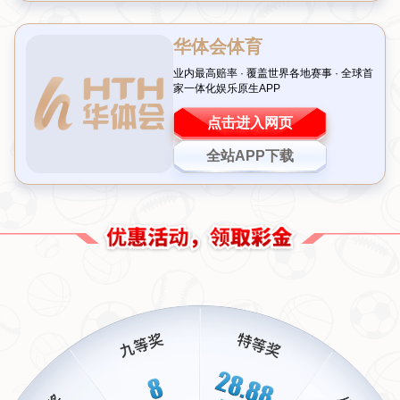
二、指挥防线 展现领袖气质
除了技术层面的出色发挥，索默在场上的领导力同样令人印
象深刻。作为一名经验丰富的守门员，他在比赛中不断通过
喊话和手势指挥后防线，确保防守阵型不出现漏洞。尤其是
在一次角球防守中，他果断出击摘下高空球，并迅速组织反
击，为球队争取了宝贵的喘息时间。这样的表现不仅体现了
他的个人能力，也展现了他在团队中的核心作用。正是这种
全方位的贡献，让鲁尼直言：“他完全配得上本场最佳。”
三、案例分析：对比过往经典战役
如果我们回顾一些经典比赛，不难发现，像索默这样全面的
门将往往能在关键时刻改变战局。以2018年世界杯上德国队
与瑞典队的较量为例，当时的诺伊尔同样通过出色的扑救和
指挥能力帮助球队逆转局面。而在本场比赛中，索默的表现
无疑让人联想起诺伊尔当年的风采。无论是反应速度还是对