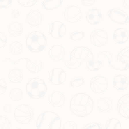
新闻资讯
张奔斗：王曦雨重回百强，探索更进一步的突破之路
2026-08-08
八岁战驹美丽同享绝尘而出，冲刺问鼎G3精英碟赛四冠王
2026-08-08
拜仁双杀勒沃库森零封对手，重夺德国足坛霸主地位！
2026-08-08
2023年女排欧联杯半决赛赛程全面解析与时间安排指南
2026-08-08
弗里克：球员全力以赴，判罚不公令人失望！
2026-08-08
阿斯：皇马美国开启足球天才选拔，堪称现实版《饥饿游戏
2026-08-08