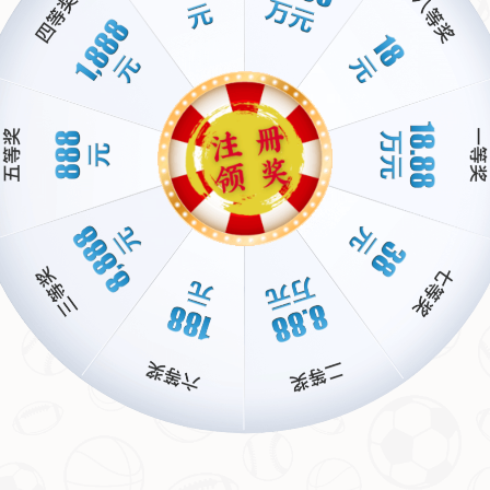
比赛节奏的掌控，他都展现了世界级水准。这或许也是为何
像鲁尼这样的足坛名宿会毫不吝啬地给予他高度评价的原
因。
四、未来可期：索默的价值被低估了吗
尽管索摩在本场比赛中的表现令人叹服，但不可否认的是，
他在职业生涯中似乎一直被低估。相比于那些频繁出现在聚
光灯下的明星球员，索摩更像是一个默默付出的幕后英雄。
然而，通过这场比赛，他的实力再次得到了证明。鲁尼的一
句“一流表现”不仅是对他个人的肯定，也是对所有兢兢业业
的球员的一种鼓励。或许，随着更多类似的高光时刻，索摩
的名字会越来越多地出现在人们的讨论中。
通过这场比赛，我们不仅看到了一个顶级的守门员如何用实
际行动赢得尊重，也感受到了足球运动中每一个位置的重要
性。无论是关键扑救还是场上指挥，
ソモ尔的表现都堪称完
美
。他的努力和专注，正是对“团队精神”最好的诠释。
上一篇：马德兴：塞鸟难成国足救星，沙特之行需格外小心
下一篇：CBA联赛赛程与排名一览