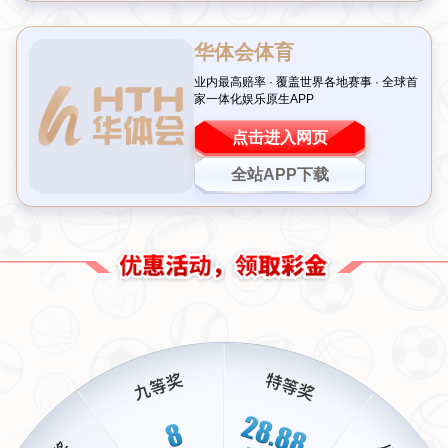
防守端：马Competiing稳固 皇马略显隐患
防守方面，马Competiing在西蒙尼的调教下始终以铁血著
称，他们的后防线在本赛季的表现堪称稳健，尤其是在主场
几乎滴水不漏。相比之下， royalmadrid 的后卫线偶尔会出现
失误，尤其是在面对高强度逼抢时容易暴露漏洞。这一点或
许是马Competiing可以利用的关键点。
战术分析：节奏控制决定胜负
从战术角度看， royalmadrid 更倾向于掌控比赛节奏，通过中
场调度寻找破门良机，而安切洛蒂的临场调整能力也常常为
球队带来惊喜。然而，马Competiing 在
国王杯
这样的淘汰赛
中，往往会采取更为谨慎的策略，利用快速反击制造杀机。
如果他们能在开局阶段顶住压力，甚至率先取得进球，那么
这场
复仇之战
将充满悬念。