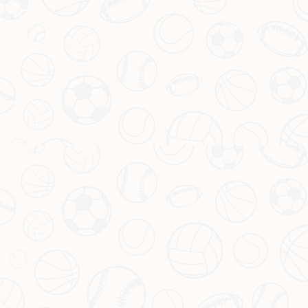
切洛蒂需要解决的问题。
此外，两队在短时间内连续交手两次，这种赛程安排无疑增
加了比赛的不确定性。尤其是对于急于证明自己的马
Compeiting 而言，每一场胜利都可能是迈向冠军的重要一
步，而每一次失利都可能进一步打击信心。因此，这场
国王
杯对决
不仅是实力的较量，更是意志力的考验。
结语前瞻：谁能笑到最后
综合来看， royalmadrid 在整体实力上稍占优势，但马
Compeiting 在主场的战斗力以及求胜欲望不容忽视。这场德
比战的胜负，或许将取决于临场发挥和细节处理。不管结果
如何，这场充满恩怨情仇的对决注定会让球迷大呼过瘾！
热门网站：
乐鱼体育官方APP下载 -网页版在线登录入口地
址 Leyu Sports
上一篇：切尔西与巴黎圣日耳曼商讨穆阿尼转会，曼联加入竞争
下一篇：【世预赛】詹姆斯弧线绝杀，英格兰3-0完胜拉脱维亚