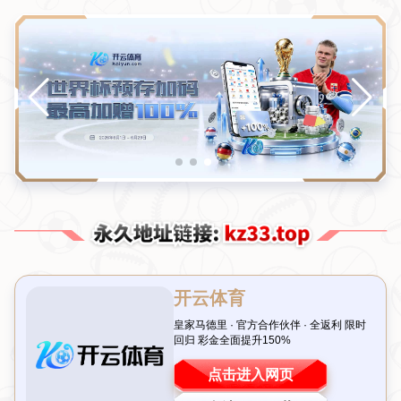
主页
>
新闻中心
新闻中心
国王杯对决：马竞vs皇马实力解析，复仇之战一触即发
作者：爱游戏体育官网
发布时间2026-08-09T00:10:00+08:00
引言：马竞复仇之战 皇马能否延续强势
在西班牙足球的激烈对抗中，国王杯的马德里德比总是备受
瞩目。这一次，马竞与皇马将在短时间内迎来两场关键对
决，尤其是马竞在近期对阵皇马的交锋中处于下风，复仇之
心熊熊燃烧。本文将围绕
国王杯马竞vs皇马
的对决展开
实力
对比分析
，探讨马竞能否在主场扳回一城，以及皇马是否能
延续对同城死敌的优势。让我们一起揭开这场德比大战的悬
念！