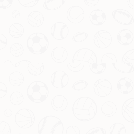
出与展览等丰富了观众的体验。比如，巴西的桑巴舞和阿根
廷的探戈在场边上演，球迷们参与其中，享受着文化的碰
撞。这种文化的多元交融让赛事更加丰富，更增添了人们对
赛事的热情。
这种交融不仅存在于现场，社交媒体也成为了文化交流的重
要渠道。赛事的亮点和球迷的互动在网络上引起热议，展示
了一个更加开放与包容的体育文化环境，使得美洲杯成为了
全球文化交汇的舞台。
世界小姐大赛的视觉盛宴
与美洲杯季军赛平行的世界小姐大赛，同样是一场引人注目
的视觉盛宴。2019年的比赛吸引了来自各国的优秀代表，她
们不仅展现了个人的魅力，更是各自国家文化的代表。在这
一舞台上，选手们通过知识、才艺展示了各自的风采，这与
美洲杯的激情迥然不同，却同样震撼。
比赛中，除了传统的走秀和问答环节，参赛选手们还通过表
演、舞蹈等方式，传递着各民族的文化精髓。这种多元文化
的展示不仅让观众大开眼界，也让选手们在展现自我的同
时，弘扬了各自国家的文化特色。