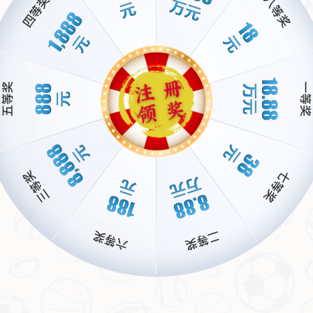
自的国家队服装，挥舞着不同的国旗，形成了一幅多彩的画
面。
赛事期间，许多文化活动伴随而生，民间表演、传统音乐演