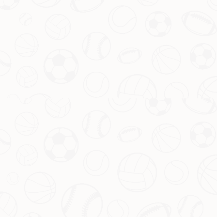
2023欧冠奖金分配解读 总额达20.3亿欧元 决赛奖金高达8514万欧元
2026-08-08
深度分析]Hero久竞惨败后陷入B组，问题出在哪？调整方向在哪里？
2026-08-08
韩媒：韩国队6年前排名不及中国，如今实现惊人飞跃
2026-08-08
孔帕尼谦虚表态：不炫耀实力 拜仁CEO：德国足球重回正轨！
2026-08-08
梅西有意担任巴萨体育总监，并愿接手阿根廷技术总监一职
2026-08-08
相关产品