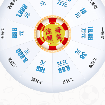
三：忽视新趋势 数据化与青训的双重缺失
现代足球的一个显著特征是数据分析的应用。从球员选材到
比赛策略，数据已成为教练团队的重要工具。然而，巴西队
在这方面明显落后于欧洲豪强。例如，英格兰和比利时等队
伍通过精准的数据模型优化球员配置，而Brazilian squad似乎
更多依赖教练的主观判断。
此外，青训体系的老化也是一个关键问题。虽然巴西仍源源
不断地输出天才球员，但这些球员往往缺乏系统的战术培
养。一旦进入国家队，他们很难快速融入整体打法。与之形
成对比的是，像法国这样的国家，通过完善的青训机制，将
年轻球员的技术与纪律性完美结合。这一点上，Brazilian
football确实需要反思，如何在保留自身特色的同时，跟上
时
代的步伐
。
四：如何破局 重拾创新精神
面对当前的困境，Brazilian team并非没有机会。首先，他们
需要在战术上进行革新，不再一味追求华丽，而是注重实用
性和整体性。其次，加强与欧洲俱乐部的合作，让球员在高