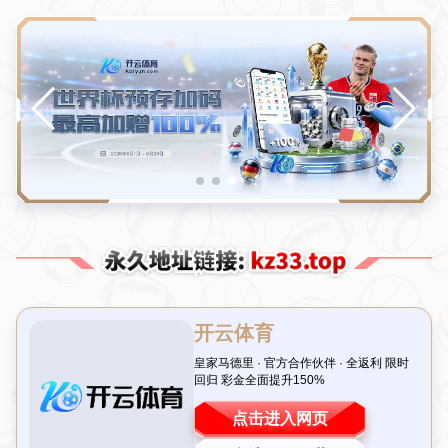
主页
>
新闻中心
新闻中心
巴西队为何停滞？时代变迁中落伍，错失新潮流！
作者：爱游戏体育官网
发布时间2026-08-08T00:10:00+08:00
引言：桑巴军团的光芒为何黯淡
曾经的巴西足球队，被誉为“桑巴军团”，是世界足坛的代名
词。他们的技术、激情和创造力让无数球迷为之疯狂。然
而，近几年来，巴西队的表现却让人扼腕叹息。从世界杯的
失利到战术风格的僵化，似乎这支昔日王者正在被时代抛
弃。今天，我们就来聊聊
巴西队的问题
，探讨他们为何会“停
在时间里”，又如何在忽视新趋势中逐渐落后。
一：辉煌不再 巴西队的现状令人担忧