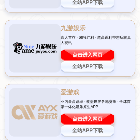
回顾过去，巴西队曾五次捧起世界杯冠军奖杯，贝利、罗纳
尔多等巨星的名字更是响彻全球。但近年来，他们的表现却
难以令人满意。在2022年卡塔尔世界杯上，尽管拥有内马尔
这样的顶尖球员，巴西队却止步八强，再次与冠军失之交
臂。不少球迷感叹，这支队伍似乎失去了往日的灵性。究其
原因，既有战术层面的问题，也有对
现代足球趋势
的无视。
更让人担忧的是，巴西队似乎依然沉浸在过去的成功模式
中，无法适应新时代的足球节奏。他们在比赛中的控球率虽
高，但缺乏有效的进攻转换，这种“慢热”的风格早已不适应
当前快节奏、高压迫的比赛环境。