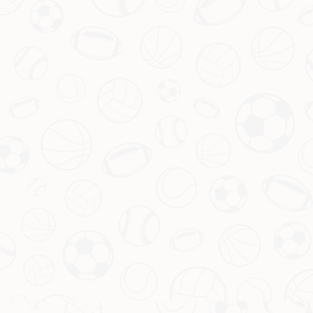
亚洲球员罗马集体下下签？有人面临翻山苦恼，有人要提前火拼同胞
2026-08-08
曼联先失球仍稳住阵脚，阿莫林与替补助力球队顺利晋级决赛
2026-08-08
镜报：斯凯利下赛季或转型中场，曾在青训阶段主踢中路位置
2026-08-08
电讯报：切尔西与马特森续约僵局持续，冬窗或考虑转会报价
2026-08-08
科比奥运传奇瞬间，保罗韦德难忘回忆
2026-08-08
【欧冠】姆巴佩闪耀“核57”立功，皇马3-2险胜亚特兰大
2026-08-08
相关产品