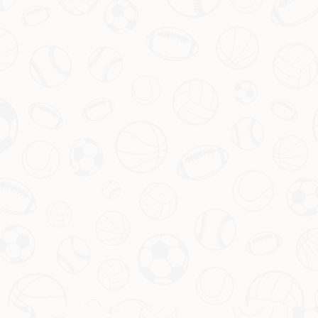
【英超】曼联阿森纳战成1-1，B费任意球建功，赖斯救主
哈维告别巴萨帅位：回顾其执教期间的战绩与贡献
马上联系爱游戏体育官
网