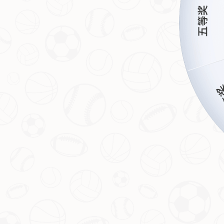
地址：内蒙古自治区通辽市霍林郭勒市珠
斯花街道
为了更好理解
军利物浦前锋
雄人物角色，
流量转化效果
不可忽视文化
除了技术层面
念支撑勇气来
遭黑暗.
作为传统丰富
心部分关键环
元巨大潜能激
机制建立纽带桥梁