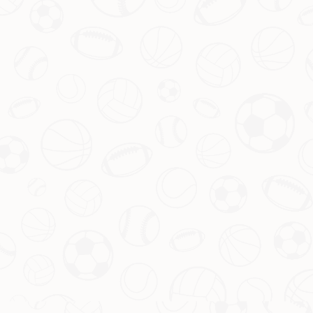
0311-7355233