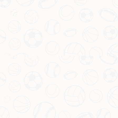
相关链接：
J
上一篇：郭晶
新闻资讯
体彩携手
曼联欲5
相关产品