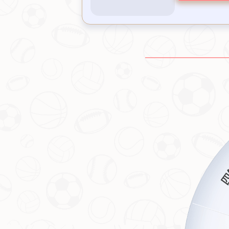
鲜出炉，球迷们的热情被彻底点燃！每一场比赛都将是
生死之战，强队之间的碰撞、黑马的逆袭，都让这场足
球盛宴充满悬念。你是否已经迫不及待想知道哪些队伍
曼联欲5000万英镑甩卖桑乔却无人问津困境加剧
将带来惊喜？让我们一起聚焦欧洲杯16强对阵，提前感
受这场精彩对决的魅力！
在这篇文章中，我们将详细探讨曼联俱乐部目前面临的困境，尤
其是其试图以5000万英镑甩卖前锋桑乔，但却无人问津的状况。
首先，我们将分析桑乔的转会市场现状，并探讨其身价的贬值原
因；其次，我们将回顾桑乔在曼
足坛五老逝去的哀悼与回忆共同缅怀伟大球员的足迹与
在足球这个充满激情和荣耀的世界里，有一些卓越的球员用他们的才华与奉
献，书写下了不朽的传奇。近年来，随着足坛五老的相继离世，我们失去的
仅是伟大的球员，更是承载着他们精神与足迹的历史。本文将从球技的精湛
联系爱游戏体育官网
联系人：爱游戏体育官网
手机：15937076309
电话：0311-7355233
邮箱：admin@arena-ayxsports.com