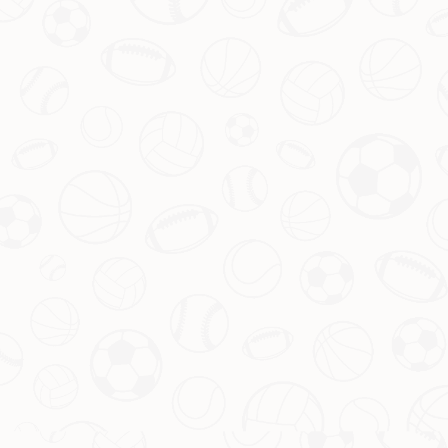
上一篇：亚洲
新闻资讯
超级杯见
相关产品