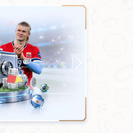
0311-7355233
游戏体育官网
全国服务热线：
在
线
客
服