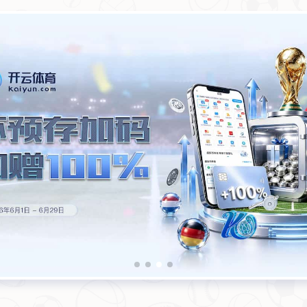
于爱游戏体育官网
产品服务
新闻中心
联系爱