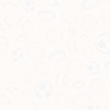
队伍在世俱杯小组赛首战中取得突破
体彩推出“世界杯冠军赔率排行”，融合AI技术精准预测
FIF
2026-08-07
半场-巴黎1-0领先阿森纳 法比安惊艳世界波K77憾中门柱 多纳鲁马神勇救险
丁俊晖
2026-08-07
证红黑传奇，孔塞桑创米兰最速夺冠纪录
多特蒙
2026-08-07