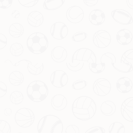
浓眉时代：不
安东尼·戴维
同时也解放了
人都围绕着一
从目前的情况
的浓度，无疑
相关资源：