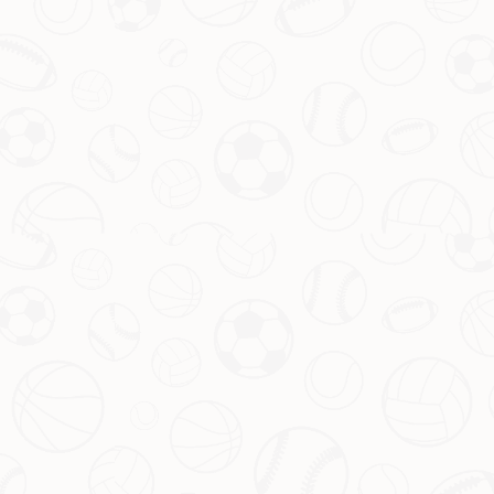
系的一次革新。他的存在让球队在内线拥有了绝对优势，
染着每一位队友。从管理层到教练组，再到球员，所有
入，他们将在更多硬仗中检验自己的成色。而作为核心
，都在向世人宣告：属于獨行俠的
濃眉时代
已经到来！