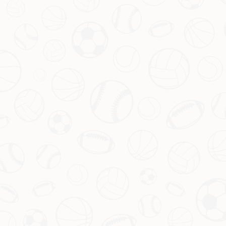
近十年全球俱乐部转会亏损排行：中国11队跻身前50
惊艳亮相！独行侠开启浓眉统治，基德：他的目标是冠军
首页
：内蒙古自治区通辽市霍林郭勒市珠斯花街道