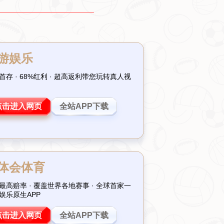
，国米攻防切换高效且防
，然而，法国足球名宿杜加里却抛出了一个令人深思的
米）在攻防转换和防守端的表现更为突出。这一言论无
讨大巴黎与国米的实力对比，以及为何国米可能在欧冠