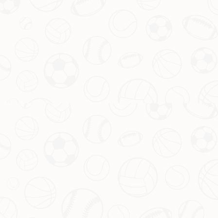
欧冠中屡创佳
时，后防线在
一个典型的案
对手几乎无从
三、数据对比
从数据上看，
抢断和拦截等
与效率，一个
四、未来展望
尽管目前来看
术层面做出调
的调教下提升
他们冲击冠军
网站导航：
上一篇：大巴