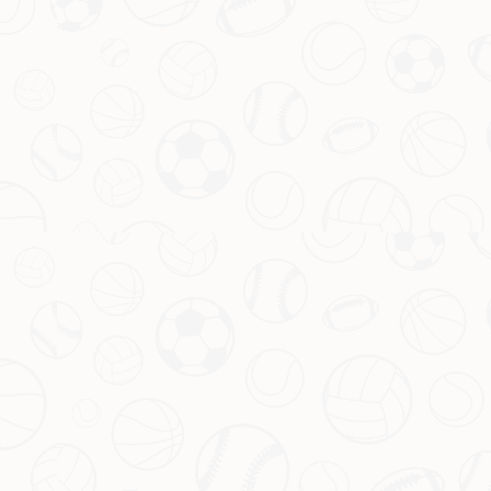
绩的关键。国米的战术体系注重整体配合，前锋劳塔罗-马丁内
图拉姆等球员的带领下展现出了顽强的斗志和稳固性。
例是2022-2023赛季欧冠半决赛对阵AC米兰的比赛。国米在首
下手。这种高效的战术执行力，正是杜加里认为他们比大巴黎更
：直观呈现两队差距
两队的差异也颇为明显。在本赛季初期的几场关键比赛中，国米的场
反映防守积极性的数据上，国米的表现也明显优于对手。这些数
则是更偏重进攻火力。这或许能解释为何在面对强敌时，国米的
：大巴黎如何破局？
，大巴黎在某些方面逊色于国米，但这并不意味着他们完全没有
整，尤其是加强中后场的协作能力。如果能在未来的转会窗引入
团队默契，或许还能在
欧冠赛场
上有所作为。而对于国米来说，
的重要课题。
雷火电竞官网APP下载地址-全球领先的电竞赛事平台-TFGaming
黎实力依旧，姆巴佩离队无关紧要，曼联应引以为鉴
下一篇