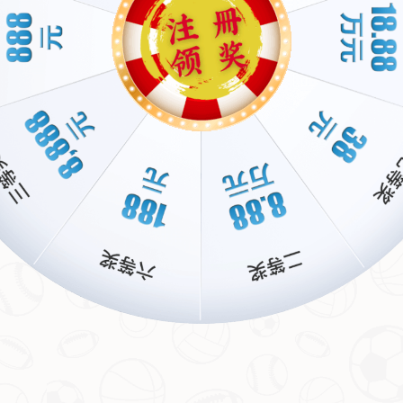
困境：华丽阵容难掩短板
凭借强大的财力打造了一支星光熠熠的阵容，内马尔、姆巴佩、
里所指出的，尽管拥有这样的豪华配置，大巴黎在
欧冠赛场
上始
缺乏整体性，球员之间的默契不足；另一方面，他们的防守体系
2023赛季为例，大巴黎在面对拜仁慕尼黑的淘汰赛中，尽管控球
表明，光靠个人能力难以在
欧冠夺冠
的道路上走远。
势：攻防转换与铁血防守并存
米在近几个赛季的表现让人眼前一亮。杜加里特别提到国米的
攻