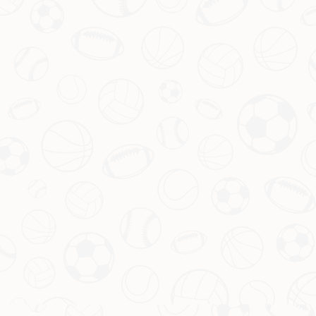
新闻资讯
巴萨国米
穆勒赞对
相关产品