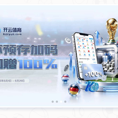
于爱游戏体育官网
产品服务
新闻中心
联系爱