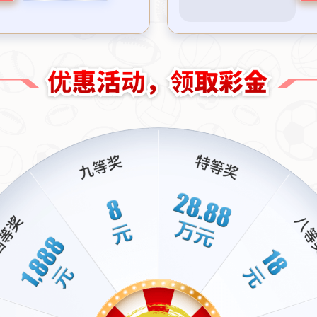
上场
任往
发
无
始
此