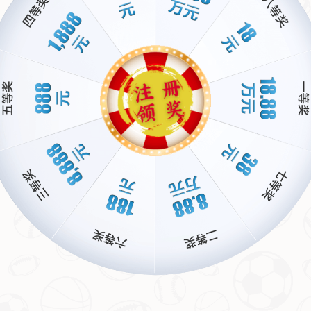
希望实现这一目标。
三 案例分析：逆袭并非偶然
回顾历史，不乏类似诺丁汉森林这样逆袭成功的案例。以莱
斯特城为例，这支队伍曾在2015-16赛季创造了“蓝狐奇迹”，
从降级热门一跃成为英超冠军。他们的成功同样源于合理的
阵容搭配、顽强的斗志以及教练的高明指挥。如今，
诺丁
han森林
似乎正在复制这一传奇。尤其是在面对强队时，森
林展现出的韧性令人印象深刻，例如近期对阵曼联的比赛
中，他们凭借精准的反击以2:1力克对手，充分证明了自己的
硬实力。
四 前路漫漫：挑战与机遇并存
当然，通往
欧冠赛场
的道路从来不会平坦。接下来的赛程
中，诺丁han森林将面对多支豪门球队，如何在这类硬仗中保
持稳定性，将是他们的一大考验。同时，主力球员的伤病隐
患也可能成为隐患。但正如主帅库珀所言：*“我们不怕挑
战，每一场比赛都是证明自己的机会。”*这种积极的心态，
或许正是他们继续前行的动力。
相关资源：
问鼎娱乐网站入口地址- 真人娱乐app下载|
Wending entertainment