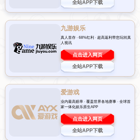
一 从低谷到崛起：森林的重生之旅
上个赛季，诺丁汉森林还在英超积分榜下游徘徊，球迷们甚
至一度担心他们会降级。然而，俱乐部在转会市场上的精准
操作以及教练团队的战术调整，让这支老牌劲旅焕然一新。