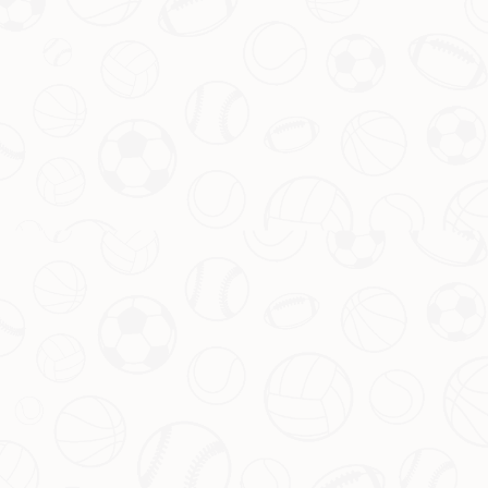
上一篇：张奔斗：从世界前10到9连败的低谷
下一篇：维尔茨通过利物浦首阶段体检，记者确认
新闻资讯
欧冠半决赛维蒂尼亚点球失手，职业生涯首度失点
2026-08-08
法国名宿怒批C罗：沙特联赛怎能与法甲相提并论？
2026-08-08
[流言板]巴萨创尴尬纪录：欧冠连续3场失3+球，13年来首遭两回合丢7球羞辱
2026-08-08
前泽尼特教练：中国足球热情减退，斯卢茨基面临挑战
2026-08-08
😔遗憾退赛！张之臻与商竣程因伤无缘下周ATP马德里大师赛
2026-08-08