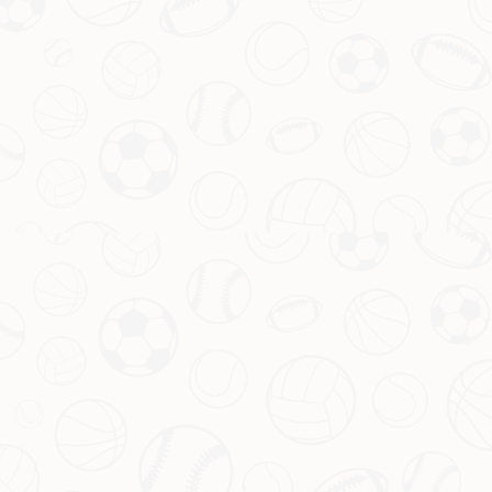
增强了消费者的购物体验。这种多渠道策略无疑为市场的繁
荣添了一把火。
结语前的思考：如何抓住商机迎接下一波热潮
面对
世界杯周边商品
供不应求的现状，商家们需要更加精准
地预测市场需求，提升供应链效率，同时创新营销方式，以
满足消费者日益多元化的需求。而对于球迷来说，或许提前
规划、理性消费，才能在这场“抢购大战”中不留遗憾。随着
下一届World Cup临近，这股热潮注定还将继续燃烧！
精选资源：
PG电子官网APP下载-赏金女王模拟器在线试玩
入口 Bounty Queen Gaming
上一篇：西蒙尼：巴黎上次表现更出色，我们需全力以赴抓住机会
下一篇：尤文租借球员盘点：谁最值得永久转会？谁的买断最让人头疼？
新闻资讯
米兰德比门票抢空，国米有望创收650万欧元
2026-08-08