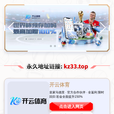
主页
>
新闻中心
新闻中心
世界杯周边商品市场供不应求，销售火爆
作者：爱游戏体育官网
发布时间2026-08-08T00:10:00+08:00
引言：世界杯热潮点燃周边商品热销狂潮
每逢世界杯，全球球迷的热情都被彻底点燃，而这种狂热不
仅仅局限于赛场，更延伸到了与赛事相关的各种周边商品。
从球衣、围巾到纪念徽章、吉祥物玩偶，
世界杯周边商品
的
市场需求在赛事期间呈现出井喷式增长。商家们摩拳擦掌，
消费者们争相抢购，供不应求的景象频频上演。那么，是什
么原因让这些商品如此火爆？让我们一探究竟。
市场需求激增：球迷热情助推销量