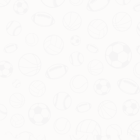
加比亚：虽了解博洛尼亚球员，决赛仍将充满变数
2026-08-08
欧洲与南美球队大战世俱杯，和谐之风席卷三场对决
2026-08-08
史诗级抢七决战：辉煌瞬间回顾
2026-08-08
内马尔豪享假期：月入2747万人民币，与女友共舞娱乐体验
2026-08-08
阿斯：巴雷内切亚告别瓦伦西亚，即将回归阿斯顿维拉并等待新征程
2026-08-08
相关产品