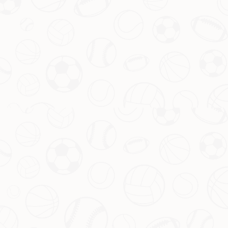
姆巴佩续约悬念：法媒称明年一季度不会有最终决定
2026-08-06
相关产品
惊天逆转！NCAA历史第五大奇迹：最后一刻9-0绝地反击！
博努奇因职业与形象受损，决定对尤文图斯提起诉讼