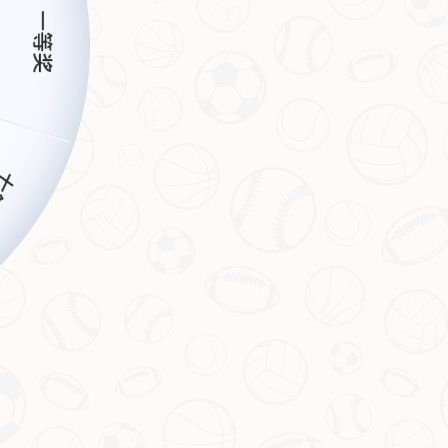
诺。这种努力不仅能减少对环境的破坏，还能激励球迷
在场馆建设上，优先使用可再生材料，并采用节能技
卸并重新利用，大幅减少资源浪费。此外，许多场馆还安