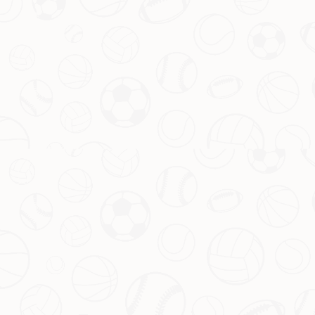
方面，主办方鼓励使用公共交通工具，并提供电动巴士和共享单
在参与赛事的同时感受到绿色出行的便利
。同时，部分国家还推
行产生的碳足迹。
塔尔世界杯的环保实践
卡塔尔世界杯为例，这是中东地区首次举办该项赛事，也是环保理
们与国际环保组织合作，制定了详细的减排计划。除了前面提到
吸收二氧化碳。这一举措虽然面临技术和成本挑战，但无疑为未
是，卡塔尔还将赛后场馆的使用纳入规划，确保这些设施不会成
新为环保赋能
色赛事中扮演着重要角色。例如，通过智能管理系统，场馆能够
据分析优化交通流量，避免拥堵带来的额外排放。此外，无纸化
手段，绿色赛事不再是空谈，而是一个个可量化的成果
。它们证
手。
个人都是绿色大使