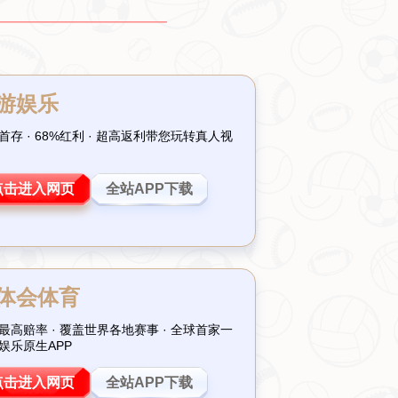
赛事
严峻，如何在举办大型赛事的同时减少碳足迹、保护地
携手，通过一系列创新举措，推动“绿色赛事”的理念深
深远意义。
这样的大型活动，涉及数百万人的出行、场馆建设以及
的碳排放，这对气候变化的控制形成了巨大挑战。因
递一种信号：体育与环保可以并行不悖。