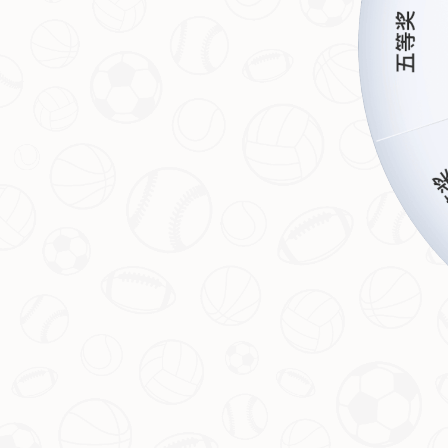
地址：内蒙古自治区通辽市霍林郭勒市珠
斯花街道
通过将
绿色理
和相关行业践
具体举措：从
为了实现绿色
术。例如，2
装了太阳能发