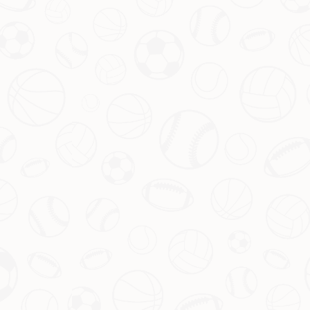
奇有望成为首位随三队夺得世俱杯的球员
2026-08-06
阿斯：萨乌尔带伤坚持出战，长期伤病或致其离开塞维利亚
前中国女排主攻杨昊：新一代女排需追求全面与速度并重