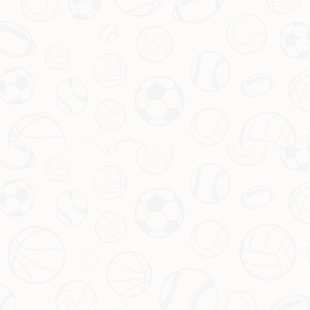
车服务，以降低碳排放。
这种方式不仅缓解了交通压
出了“碳中和”门票计划，允许购票者通过捐款或参与植
念融入最为深入的一届。卡塔尔承诺打造首届“碳中和”世
的节能场馆和绿色交通外，他们还在沙漠地区种植了大
来的大型活动树立了标杆。
为“一次性”建筑。这种长远的眼光，正是绿色赛事的核
实时监控能耗，并在非比赛时段降低电力使用。一些国
票务系统也逐渐普及，不仅方便了观众，还减少了纸张
明了，只要有决心和创新，体育盛事完全可以成为环保