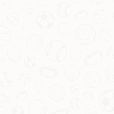
本世纪西班牙足坛冠军争锋：巴萨与皇马并列40冠
郭晶晶任裁判，田亮被开除，全红婵引争议，周继红角色转变
首页
：内蒙古自治区通辽市霍林郭勒市珠斯花街道