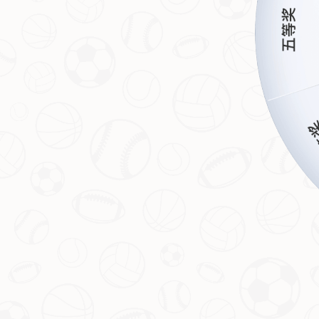
邮箱：admin@arena-ayxsports.com
地址：内蒙古自治区通辽市霍林郭勒市珠
斯花街道
一：孙颖莎表
作为国乒新生
贵的机会。尤
团队整体实力
二：山东鲁能
相比之下，山
都能通过精准
分胶着时并未
冠军的重要原
三：案例分析