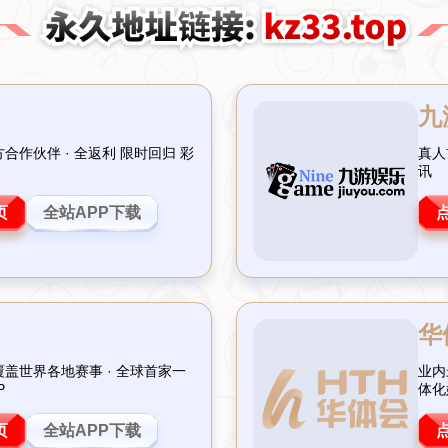
莎双分难挽败局 山东鲁能勇夺
体育官网
发布时间2026-08-08T00:10:00+08:00
赛的激烈对决令人屏息
乒超联赛女团决赛中，孙颖莎以一己之力独得两分为队伍拼尽全
，成功摘得桂冠，成为本届赛事的最大赢家。这场比赛不仅展现
。今天，我们就来回顾这场激动人心的对决，解析孙颖莎的表现以