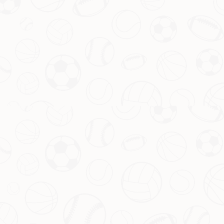
回看本场比赛
剔，但在其他
梁，但她们胜
利。
再举一个类似
况如出一辙，
四：未来展望
尽管此次未能
到了广泛认可
题。与此同时
不败之地。
热门推荐：
上一篇：阿诺德