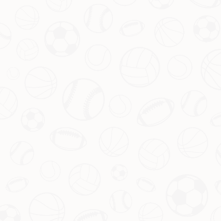
0311-7355233
Mail：admin@arena-ayxsports.com ADD