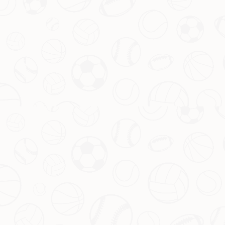
，我们不难发现，
乒超女团
赛制本身就考验着每支队伍的综合实
场次的较量中，队友的状态起伏较大，导致整体分数落后。而反
在均衡和稳定。这种现象其实在竞技体育中并不少见——个人的
案例，在去年的某次国际赛事中，一位世界排名前列的选手同样
提醒我们：体育比赛从来不是一个人的战斗。
 孙颖莎与国乒新篇章
带领队伍夺冠，但
孙颖莎
的表现无疑为球迷带来了无限期待。作
。而对于整个国乒女团而言，如何在未来的比赛中更好地平衡个
，
山东鲁能
的成功也为其他俱乐部提供了宝贵的经验——只有打
Milan · 米兰体育（全球）官方网站-APP下载链接
与老佛爷同框，身后15座奖杯吸睛