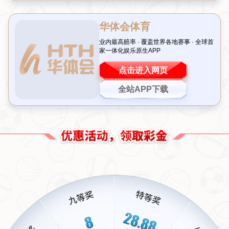
此外，球衣的面料技术也值得一提。采用轻质、透气的材
料，确保球员在高强度比赛中保持舒适，同时也满足了环保
理念，使用了部分可回收材料。这种注重细节的制作，让
荷
兰国家队球衣客场
不仅仅是一件运动装备，更是一件兼具功
能性与美学的收藏品。
文化象征与球迷情感
对于许多球迷来说，
荷兰国家队球衣客场
不仅仅是比赛服
饰，更是一种情感寄托。橙色代表着激情与团结，而蓝色或
白色则象征着冷静与智慧。每当球队身穿客场球衣出征异国
他乡时，仿佛也在传递一种信息：无论身处何地，荷兰精神
始终如一。
以2014年巴西世界杯为例，荷兰队在多场比赛中穿着白色基
调的客场球衣，以其经典简约的设计赢得了无数好评。那一
年，他们在小组赛中5:1大胜西班牙，身穿的就是这款低调却
充满力量感的战袍。这场比赛不仅让全世界记住了罗本和范