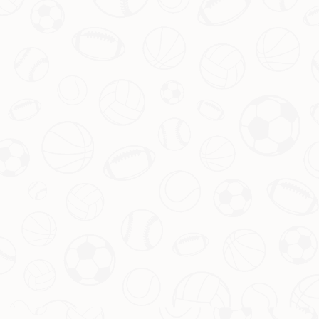
王者荣耀选手亮相央视体育，电竞融入主流加速
2026-08-09
罗马诺：阿隆索蓄势待发接班安切洛蒂，勒沃库森启动新帅搜寻
2026-08-09
TA：-国际足球-国际足球资讯-虎扑社区
2026-08-09
2026年世界杯赛程揭秘全新赛事期待快来了解即将启动的比赛时间
2026-08-09
2010世界杯决赛完整重播：经典对决再现
2026-08-09
相关产品