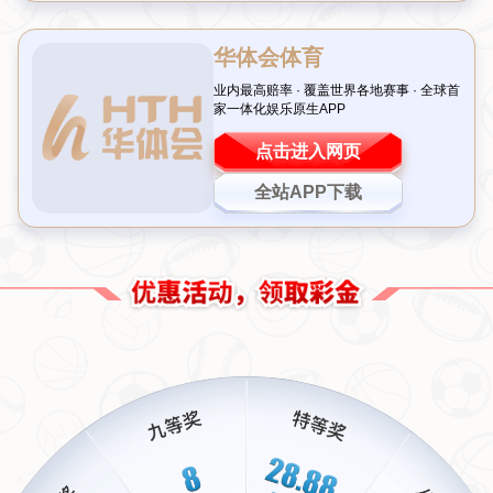
像博洛尼亚这样斗志旺盛且风格硬朗的队伍时，仍需保持高
度警惕。加比亚的发言显然是在暗示，球队不仅要研究对
手，还要做好应对意外情况的准备。
如何应对未知：米兰的策略调整方向
既然 Finals 会带来不同寻常的挑战，那么AC米兰需要在战术
上做出针对性调整。首先，加强中场的控制力可能是关键。
博洛尼亚以快速反击著称，如果米兰能在中场压制住对方的
节奏，将大大降低防守端的压力。其次，加固后防线的沟通
与协作尤为重要，作为后卫的
加比亚本人
或许将在比赛中承
担更多组织职责，确保防线不因高压而出现漏洞。
此外，心态上的稳定也不容忽视。教练组可能会通过模拟高
压环境来训练球员，让他们在面对突发状况时能够冷静处
理。这种全方位的准备，正是为了应对加比亚口中所说的“不
同”。
案例启示：从历史对决看准备的重要性
回顾过去AC米兰与博洛尼亚的对决，可以发现两队之间的较
量往往充满火药味。在最近一次交锋中，虽然米兰凭借整体
实力占据上风，但博洛尼亚的反击依然制造了不少威胁。这
场比赛提醒我们，即使了解对手的特点，也不能忽视临场发