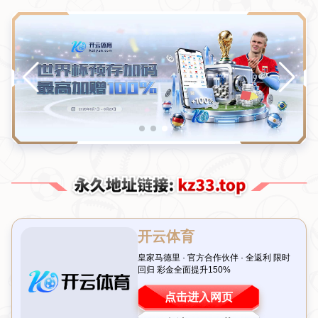
主页
>
新闻中心
新闻中心
加比亚：虽了解博洛尼亚球员，决赛仍将充满变数
作者：爱游戏体育官网
发布时间2026-08-11T00:10:02+08:00
引言：决赛的未知与挑战并存
在足球的世界里，每一场比赛都充满了变数，尤其是决赛这
种决定性的时刻。近日，AC米兰后卫加比亚在接受采访时表
示，他们对博洛尼亚球员已经有了一定的了解，但同时也强
调，
决赛的氛围和节奏将是完全不同的
。这句话不仅揭示了
球队备战的谨慎态度，也点燃了球迷对即将到来的对决的期
待。今天，我们就围绕这一主题，探讨加比亚的表态背后所
隐藏的战术意义以及决赛中可能出现的挑战。