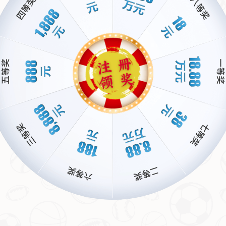
挥的影响。而在更久远的意大利杯历史中，一些看似实力悬
殊的对决，最终都因为弱势一方在 Finals 阶段超常发挥而改
写了结局。这也印证了加比亚对“不同”的担忧并非空穴来
风。