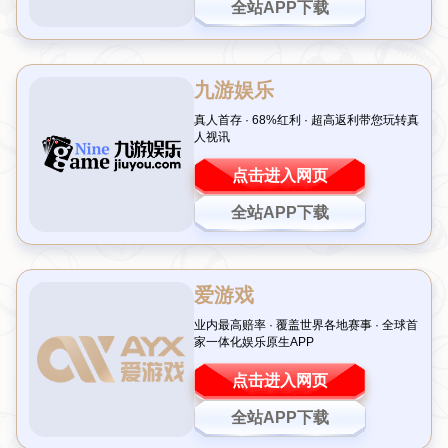
加比亚言论的核心：知己知彼还不够
加比亚提到，AC米兰团队通过之前的比赛和数据分析，已经
对博洛尼亚的部分球员有了初步了解。这意味着球队在技战
术层面做了充分准备，例如针对对方的核心球员制定了防守
策略。然而，他特别指出，
“决赛会是不同的”
，这无疑是在
提醒大家，常规赛的数据和经验在决赛的高压环境下可能会
失灵。
足球比赛中，尤其是关键战役，往往不仅仅是技术的较量，
更是心理和意志力的博弈。博洛尼亚作为一支近年来在意甲
表现不俗的队伍，其球员在决赛中可能会爆发出超乎寻常的
状态，这正是加比亚所警惕的地方。
为何决赛会有所不同：压力与心态的变化
在常规赛或杯赛早期阶段，双方可能更注重试探，甚至会在
某些场次有所保留。但到了决赛阶段，每一个细节都可能决
定胜负。
压力
、
观众期待
以及
冠军荣誉的诱惑
都会让球员的
心态发生变化。例如，在2022年的一场意大利杯决赛中，一
支被普遍看好的强队却因关键时刻失误而痛失冠军，这恰恰
证明了决赛中的不确定性。
对于AC米兰来说，尽管他们拥有丰富的欧战经验，但在面对