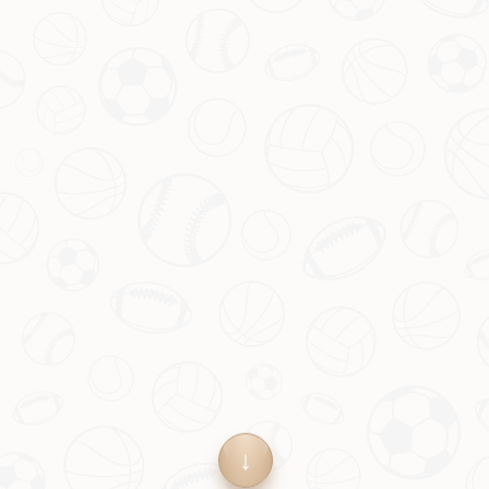
阿斯：萨乌尔带伤坚持出战，长期伤病或致其离开塞维利亚
恩比德膝伤恐毁两季？软骨移植成MVP救命稻草
【洞察】伪9号转型？登贝莱化身致命真9号
CBA球队引进欧洲战术理念，比赛风格焕然一新
Copyright 2024
爱游戏体育（中国）全站官方网站地址-APP下载入
口 AYX Sports
All Rights by
.