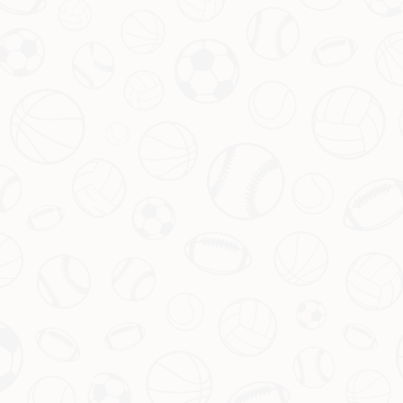
欧冠失利，英超反击！纽卡斯尔冬窗锁定德赫亚与加拉格尔
足球报：连战压力与伤病挑战，申花对阵津门虎面临考验
马上联系爱游戏体育官
网
关于爱游戏体
产品服务
新闻中心
联系爱游戏体