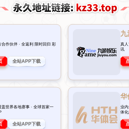
诺：阿隆索点头接手皇马帅位，
体育官网
发布时间2026-08-08T00:10:00+08:00
帅传闻引发热议 阿隆索成焦点
会领域的权威记者法布里齐奥·罗马诺爆出重磅消息：勒沃库森
蒂的最终决定。这一消息迅速点燃了球迷的讨论热情。作为一名
乌的新掌舵人？本文将围绕这一主题，深入探讨阿隆索的执教能
崛起 年轻教练的惊艳表现
作为球员时期的传奇中场，退役后迅速转型为教练，并在勒沃库
仅战术理念先进，还以灵活多变的阵型调整赢得了广泛认可。尤其是
升，甚至被誉为“德甲黑马”。这样的成绩让人们对他在更大舞
梅
一个绝佳的试炼场。