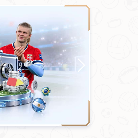
0311-7355233
游戏体育官网
全国服务热线：
在
线
客
服