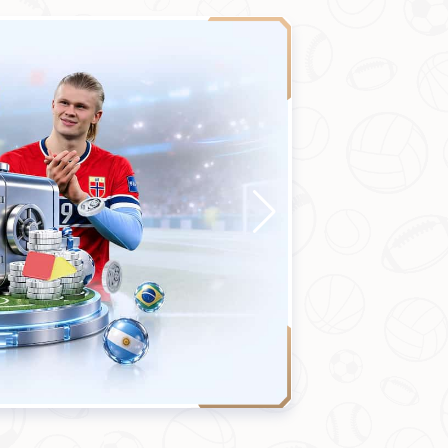
0311-7355233
游戏体育官网
全国服务热线：
在
线
客
服