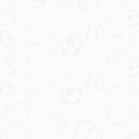
注重防守反击，他们善于抓住对手失误，利用快速推进
方防线崩溃。
传递便撕开了对方防线。这种高效的反击能力正是他们
破门机会，这种打法虽然耗时较长，但一旦找到空档，
得更加扑朔迷离。是国米延续黑马奇迹，还是巴萨凭借
果。但可以肯定的是，即将到来的决赛必将是一场视觉
夜
无疑是本赛季最难忘的一刻。随着比赛日期临近，所