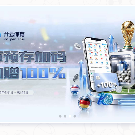
于爱游戏体育官网
产品服务
新闻中心
联系爱