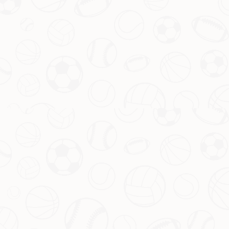
案例分析：
从两场比赛来
完成致命一击
以国米的最后
在
欧冠赛场
上
往往就是毁灭
欧冠决赛展
随着国米的成
强大实力笑到
盛宴。
无论是对于支
有人的目光都