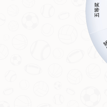
邮箱：admin@arena-ayxsports.com
地址：内蒙古自治区通辽市霍林郭勒市珠
斯花街道