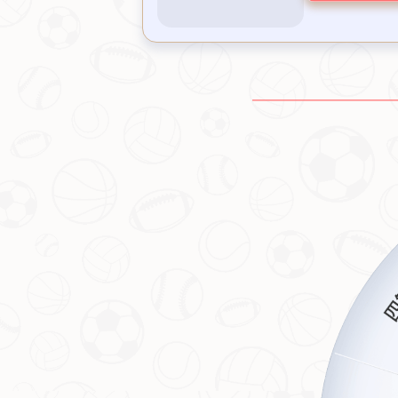
注。而在本赛季最后一轮小组赛事中，两支强队——国际米兰和多
实力。尤其是
特蒙德，再次成为焦点。他们的命运看似简单，却暗藏了许多深
个赛季努力的
意：两队只需各自战斗至一场平局，就能顺利锁定淘汰赛席位。但
这是否意味着稳坐钓鱼台？未必。
巴萨6球狂
红魔成球星困境之地！桑乔因矛盾风波在曼联前途未卜
另一场比赛中
引言：红魔的光环为何频频黯淡 作为英超历史上最成功的俱乐部之一，
曼联的“红魔”称号曾是无数球星梦寐以求的归宿。然而，近年来，这支豪
几乎无懈可击
门似乎陷入了某种怪圈，许多才华横溢的球员加盟后却难以发挥出应有水
平，甚至深陷矛盾与低谷。桑乔作为近年来曼联重金引进的年轻天才，如
值得一提的是
今也因与主教练的公开矛盾而让未来变得扑朔迷离。究竟是什么让曼联成
日内瓦网球公开赛：阿纳尔迪成功闯入下一轮
让球迷直呼过
为“球星黑洞”？本文将从桑乔的处境出发，探讨这一现象背后的原因。
在网球世界中，每一场比赛都可能成为新星崛起的舞台，而
者。
今年的日内瓦公开赛无疑是备受瞩目的一站。尤其是意大利
年轻选手阿纳尔迪的出色表现，让无数球迷为之振奋。他的
晋级不仅展现了个人实力，也为这项赛事增添了更多看点。
今天，我们就来聚焦阿纳尔迪晋级的精彩瞬间，探讨他在日
内瓦公开赛中的表现以及未来的潜力。
联系爱游戏体育官网
联系人：爱游戏体育官网
手机：15937076309
电话：0311-7355233