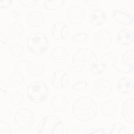
上一篇：滕哈格的期待：马奎尔等人需在关键时刻挺身而出，展现领导力
下一篇：【欧国联】意大利惊天逆转3-3，德国5-4险胜挺进四强
新闻资讯
多纳多尼：国米需放下昨日错失，赛季末需保存能量
2026-08-08
骑士G2遗憾落败！裁判报告揭露三大误判：哈利罚球违规+悍将补扣被忽视
2026-08-08
英雄联盟职业联赛引入数据直播功能
2026-08-08