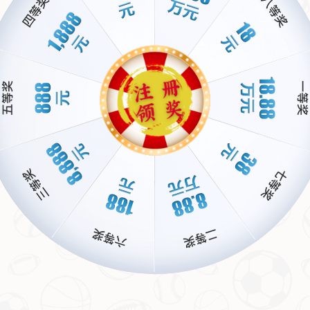
队到心态，每一个环节都缺一不可。而对于这位年轻的网球
新星来说，她的旅程才刚刚开始。随着经验的积累和技术的
进一步打磨，我们有理由相信，她将在未来的赛场上创造更
多奇迹。
无论是作为一名运动员，还是作为一个普通人，安德列娃的
经历都值得我们学习。她的故事不仅仅是关于网球，更是关
于如何在青春年华中找到自己的方向，并为之全力以赴。