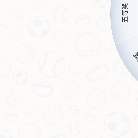
邮箱：admin@arena-ayxsports.com
地址：内蒙古自治区通辽市霍林郭勒市珠
斯花街道