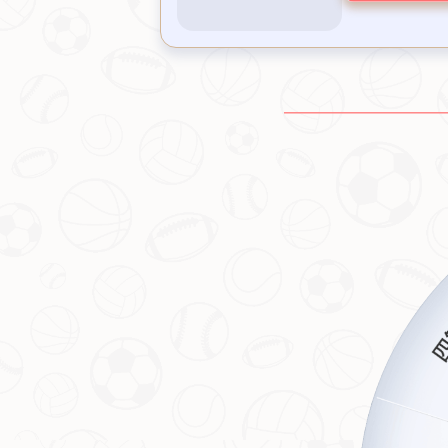
阿森纳的目标为何如此令人意外？
例如，某中超
并非个例，
盲
二、转会亏损
王楚钦球拍争议再起！裁判态度强硬，国乒考虑上诉，
造成转会亏损
引言：一场比赛背后的争议风暴 在最近的国际乒乓球赛事中，中国选手王
一场意想不到的风波。裁判的强硬态度、国乒团队的愤怒反应，以及教练肖
引援决策的短
人言论，让这场比赛的焦点从赛场转移到了幕后。这不仅是一场比赛的胜负
规则的较量。究竟发生了什么？让我们一起揭开这起事件的真相，探讨王楚
事。
欧冠、欧联杯及欧协联的参赛资格解析
在足球的世界里，欧洲赛事无疑是俱乐部最高荣誉
的象征。无论是欧冠的巅峰对决，还是欧联杯和欧
协联的激烈角逐，这些赛事吸引着全球无数球迷的
目光。然而，究竟什么样的球队有资格参与这些顶
级赛事呢？本文将为您详细解析欧冠、欧联杯和欧
协联的参加要求，带您一探究竟。
联系爱游戏体育官网
联系人：爱游戏体育官网
手机：15937076309
电话：0311-7355233