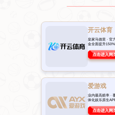
主页
>
新闻中心
新闻资讯
新闻中心
近十年
凤凰圣坛双冠加冕 国羽闪耀中国大师赛摘两金
引言：国羽荣耀收官 凤凰圣坛再创辉煌 在刚刚落幕的中国大
师赛上，国羽以两金的优异成绩完美收官，尤其是“凤凰”组合
作者：爱游戏
与“圣坛”组合在赛场上展现出的强大实力，令人振奋。这不仅
是他们本赛季的第六个冠军，更是国羽在国际赛场上的又一次
引言：中国足
强势证明。本文将围绕中国羽毛球队在本届赛事中的表现，解
多特艰难逼平，欧洲豪强世俱杯遭遇重挫！
析“凤凰”和“圣坛”的夺冠之路，带您一同回顾这场羽坛盛宴。
近年来，全球
欧洲足坛的目光再次聚焦于世俱杯这一国际舞台，然而本
——在过去1
届赛事的激烈程度却让不少球队始料未及。作为备受瞩目
的足球强队之一，多特蒙德在比赛中并没有交出令人满意
投入，也暴露
的答卷，这更将“豪门低迷”的话题推至风口浪尖。
亏损的困境。
维拉蒂心系欧洲赛场 切尔西计划引援共筑蓝军荣耀
一、中国俱乐
在当今足球世界中，欧洲赛场的竞争日益激烈，而意大利中场维拉
蒂正在吸引越来越多的关注。他的才华，不仅让他成为巴黎圣日耳
根据国际足坛
曼的中场核心，也引发切尔西等球队的兴趣，计划通过引援来重塑
是中超联赛在
球队的辉煌。本文将从维拉蒂
震撼选择！阿森纳锁定英超硬核中场，接班帕尔泰
力和球队竞争