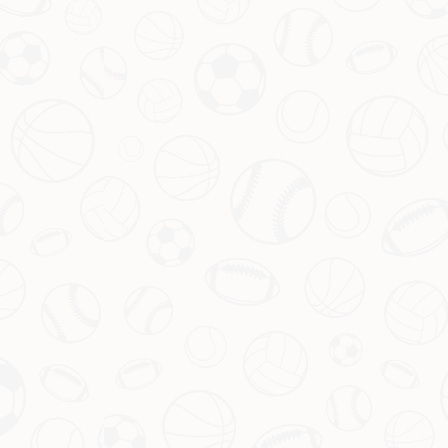
巴黎新星崛起，成为球队冠军拼图！
VAR频频失误！英超裁判公司近两赛季错判高达14次