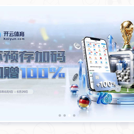
于爱游戏体育官网
产品服务
新闻中心
联系爱