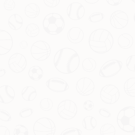
东亚杯首战中国队！韩国队阵容揭晓：20名本土联赛球员携手3名J联赛好手
欧洲赛场积分榜：国际米兰登顶，AC米兰名列第三