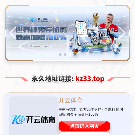
主页
>
新闻中心
新闻中心
哈维告别巴萨帅位：回顾其执教期间的战绩与贡献
作者：爱游戏体育官网
发布时间2026-08-06T00:10:01+08:00
引言：巴萨传奇的告别引发热议
作为巴塞罗那足球俱乐部的传奇球员，哈维在担任主教练期
间的表现一直备受关注。然而，近期传出的消息却让球迷们
心情复杂——
哈维将卸任巴萨主帅
。这一决定不仅标志着一
个时代的结束，也让人们开始回顾他在执教期间的成绩与贡
献。本文将围绕
哈维执教巴萨战绩
展开深入分析，探讨他的
成就与挑战，为您呈现一个全面的视角。
哈维执教巴萨的起点与期待