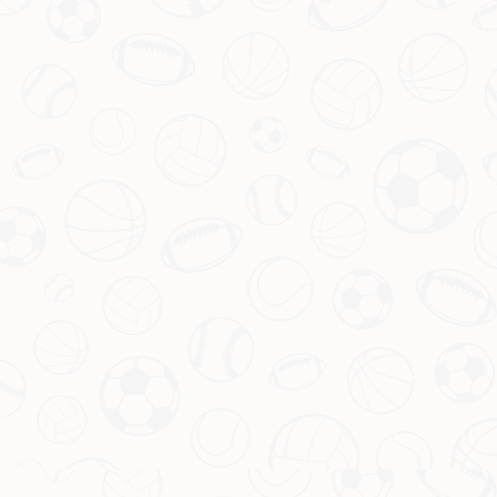
沙特联赛负责人：期待穆里尼奥加盟，提升联赛全球影响力
门兴球探负责人：王钰栋进入我们视野，展现出潜力
哈维告别巴萨帅位：回顾其执教期间的战绩与贡献
曼联转会动作缓慢，阿莫林因仅获一新援表示失望
Copyright 2024
爱游戏体育（中国）全站官方网站地址-APP下载入