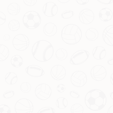
慎。特别是在球员转会的选择上，考虑如何平衡年轻球员的
引进和现有球员的培养显得尤为重要。如果球队无法在转会
市场上做出正确的判断，则很可能会导致整体实力的下降。
除此之外，未来转会市场可能会出现明显的全球化趋势。许
多非欧洲俱乐部的实力不断提升，球员会有更多选择。这样
的情况下，英超俱乐部需要提升自身的吸引力，以便在全球
范围内争夺顶级人才，从而保持自己的竞争地位。
总结：