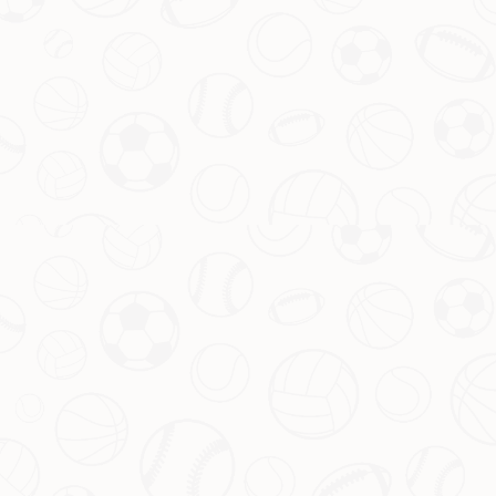
综上所述，拜仁对莱万的悔卖以及凯恩的离队表态，展示了
现代足球经理人与球员之间复杂的关系与现实挑战。拜仁在
失去莱万后，锋线实力大打折扣，让其在追逐荣誉的道路上
愈加艰辛。热刺则面临着内外挑战，要想留住凯恩这样的顶
级前锋，必须尽快改善球队氛围与管理，提升整体技术实力
和团队执行力。
未来的转会市场将会更加活跃与灵活，球队需要以更开放、
前瞻的眼光应对各种变化。只有这样，才能在竞争激烈的环
境中赢得属于自己的精彩舞台，无论是俱乐部还是球员，都
期待能够在这股转会风潮中寻找到机会。
上一篇：卢卡斯谈西班牙足球热潮与弟弟竞争的自豪感
下一篇：里贝里骄傲谈儿子左脚天赋 渴望进球超越球场上的其他球员
新闻资讯