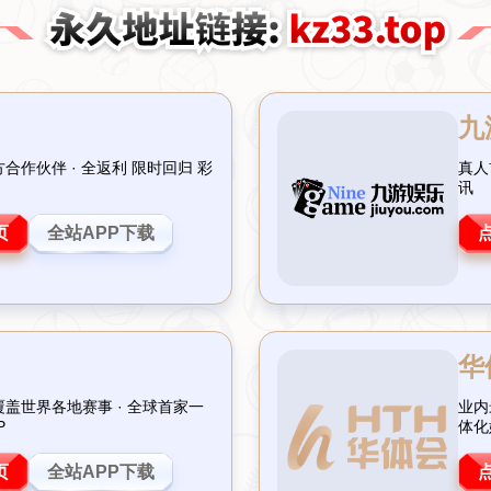
6年足球盛宴：世界杯回顾
稳坐榜首13分优势
体育官网
发布时间2026-08-08T00:10:00+08:00
级在即
006世界杯的激情岁月
杂，看
能不联想到那激动人心的世界杯赛场？2006年，德国成为全球
赛季以
尤其是意大利队最终捧起大力神杯的那一刻，成为无数球迷心中
坐不住
。这位
背后的故事和精彩瞬间，感受那份属于绿茵场的热血与荣耀。
世界杯：德国之夏的独特魅力
夏天，德国以“友谊的世界”为主题迎接了来自32个国家和地区的
城市都洋溢着节日般的氛围。
2006世界杯
不仅仅是竞技的舞台，
，本届赛事首次引入了多项技术革新，比如更精准的时间管理和
战
最难忘的莫过于那些悬念迭起的比赛和球员们的精彩表现。
下