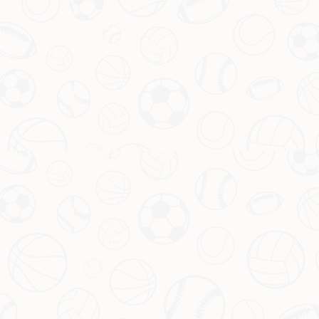
略的方向发展。像意大利这样的队伍，用实际行动证明了
发展趋势。
P下载
：浙江队领跑男女4x100米混合泳接力预赛，江苏、上海紧随其后