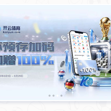
于爱游戏体育官网
产品服务
新闻中心
联系爱