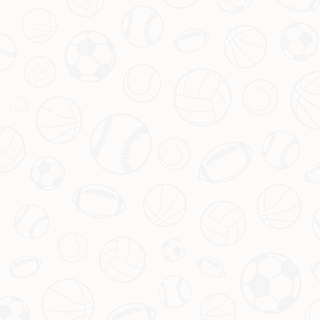
0311-7355233
Mail：admin@arena-ayxsports.com ADD