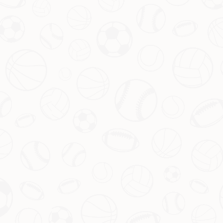
【英超】丁丁稳守全场，加纳乔错失良机，曼联战平曼城0-0
西蒙尼：巴黎上次表现更出色，我们需全力以赴抓住机会
马上联系爱游戏体育官
网
关于爱游戏体
产品服务
新闻中心
联系爱游戏体
育官网
育官网