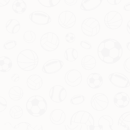
新闻资讯
相关产品