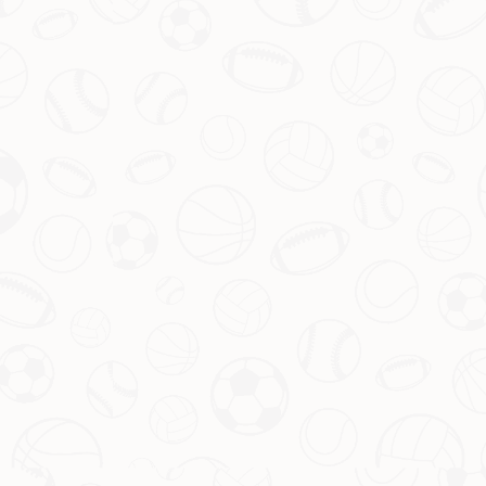
滕哈格再出手！瞄准阿贾克斯锋霸布罗贝，曼联锋线升级在即
2026-08-08
泰山南征失利揭秘：赛前准备欠缺，崔康熙不敌高原挑战
2026-08-08
场表现失准，仅收获2篮板1助攻无得分
2026-08-08