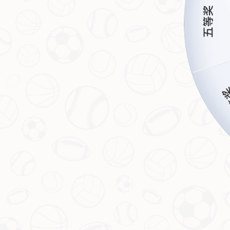
邮箱：admin@arena-ayxsports.com
地址：内蒙古自治区通辽市霍林郭勒市珠
斯花街道