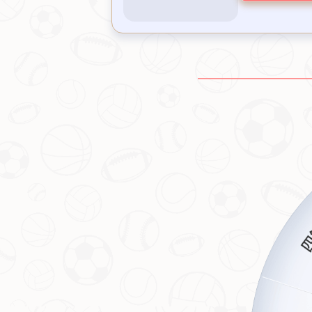
高原作战，却意外遭遇失利，这场比赛不仅让球迷扼腕叹息，也让外界对球
二、意大利队
队的备战和战术安排产生了诸多疑问。究竟是什么原因导致了这场失利的发
在众多强队中
生？是赛前准备不足，还是高原环境成了不可逾越的障碍？本文将深入剖析
这场比赛的内幕，揭开泰山队兵败背后的真相，带你了解这场失利的核心问
澳大利亚、乌
[流言板]弗拉门戈欲借世俱杯提升费利克斯身价，游说
题。
尤其是在半决
前言：费利克斯转会传闻引发热议，弗拉门戈的野心何在？ 近日，关于切
昂·费利克斯的转会流言不断，而巴西豪门弗拉门戈的最新动向更是让人眼
腾。那一刻，
悉，弗拉门戈正积极与切尔西沟通，希望能借用这位葡萄牙球星代表球队出
的世俱杯，同时帮助球员提升个人身价。这一消息不仅牵动着球迷的心，也
2006世界杯
最
对弗拉门戈战略布局的广泛讨论。究竟是什么让这支巴西劲旅如此执着于费
托平全场表现失准，仅收获2篮板1助攻无得分
三、经典案例
文将为您深度解析。
在一场充满期待的篮球比赛中，运动员间的表现往往是万众
如果要说
20
瞩目的焦点。有时，一个出色的发挥能让球员获得瞬间成
名，而另一些时候，一次低迷的表现则可能引发广泛讨论。
历史。然而，
以"托平全场4投0中，没有得分拿到2个篮板1个助攻"为例，
的画面。
这种情况背后值得我们深入探讨。在竞争激烈、偶然性强的
大舞台上，是哪些因素导致了这样的结果？
这一事件引发
联系爱游戏体育官网
时刻的重要性
四、2006
联系人：爱游戏体育官网
回看这场赛事
手机：15937076309
暴，亦或是东
电话：0311-7355233
电视屏幕见证