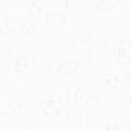
【英超】索博斯洛伊与麦卡利斯特建功，利物浦大胜纽卡稳坐榜首13分优势
2026-08-08
亚亚图雷预测阿根廷夺冠 梅西若成赢家将载入足球史册
2026-08-08
[流言板]弗拉门戈欲借世俱杯提升费利克斯身价，游说切尔西放行
托平全
2026-08-08