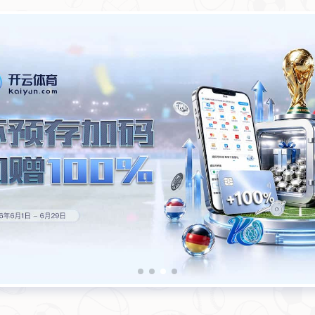
于爱游戏体育官网
产品服务
新闻中心
联系爱