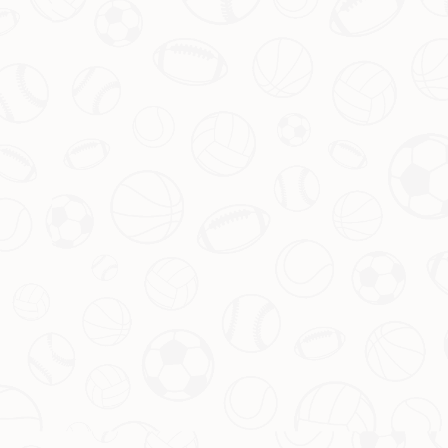
析】从总决赛辉煌到季后赛失利：哈里森如何拖累独行侠
下一
国王杯对决：马竞vs皇马实力解析，复仇之战一触即发
4-4
2026-08-07
边商品市场供不应求，销售火爆
2026-08-07
苦特训，聚焦运球与投篮提升
王侯将
2026-08-07