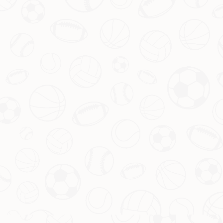
上一篇：【剖
新闻资讯
世界杯周
库明加刻
相关产品