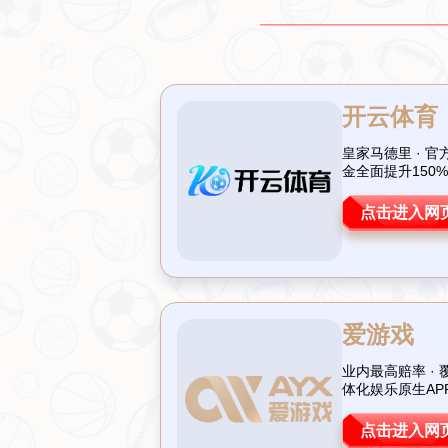
主页
>
新闻中心
新闻资讯
新闻中心
一针
国王杯对决：马竞vs皇马实力解析，复仇之战一触即发
在西班牙足球的激烈对抗中，国王杯的马德里德比总是备受瞩目。这一
次，马竞与皇马将在短时间内迎来两场关键对决，尤其是马竞在近期对
作者：爱游戏
阵皇马的交锋中处于下风，复仇之心熊熊燃烧。本文将围绕国王杯马竞
vs皇马的对决展开实力对比分析，探讨马竞能否在主场扳回一城，以及
引言：滕哈格
皇马是否能延续对同城死敌的优势。让我们一起揭开这场德比大战的悬
4-4惊天对决，巴萨马竞联手献上年度最精彩一战？
念！
在足球世界里
一场激动人心的进球盛宴
到球迷的预期
话不仅引发了
世界杯周边商品市场供不应求，销售火爆
这位主帅面临
引言：世界杯热潮点燃周边商品热销狂潮 每逢世界
从阿贾克斯到
杯，全球球迷的热情都被彻底点燃，而这种狂热不仅仅
局限于赛场，更延伸到了与赛事相关的各种周边商品。
滕哈格在阿贾
从球衣、围巾到纪念徽章、吉祥物玩偶，世界杯周边商
似乎并未能将
品的市场需求在赛事期间呈现出井喷式增长。商家们摩
【意甲】科普与耶尔德兹联手破门，尤文图斯2-1险胜莱
拳擦掌，消费者们争相抢购，供不应求的景象频频上
为核心、球员
演。那么，是什么原因让这些商品如此火爆？让我们一
前言：尤文图斯逆境中的胜利之光 在最近的意甲赛场上，尤文图斯与莱切