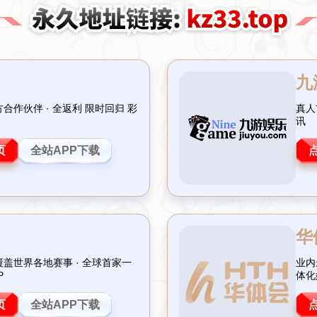
见血！伊布直言：滕哈格必须调
体育官网
发布时间2026-08-07T00:10:00+08:00
的曼联之路为何频频受挫
，曼联无疑是一个充满历史底蕴与期待的豪门俱乐部。然而，自
。近日，瑞典传奇球星伊布拉希莫维奇一针见血地指出，
滕哈格
广泛讨论，也直指当前红魔困境的核心问题。那么，滕哈格究竟
的挑战与可能的解决之道。
曼联：环境与文化的巨大差异
克斯时期的成功令人印象深刻。他带领球队展现了流畅的攻势足
同样的战术理念顺利复制。伊布的评论一语中的：
“曼联的环境与
切
高度配合的体系，而曼联则是一个由多位高薪球星组成的复杂团
的