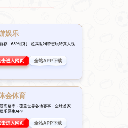
整思路，曼联非阿贾克斯
从荷兰名帅滕哈格接手以来，球队的表现却始终未能达
必须做出改变
，因为“曼联和阿贾克斯完全不同”。这句
需要在哪些方面调整？本文将围绕这一主题，深入探讨
球，并在欧冠赛场上大放异彩。然而，来到曼联后，他
阿Jax截然不同”
。在阿Jax，滕哈格面对的是一个以青训
队，球员个性鲜明，战术执行力参差不齐。