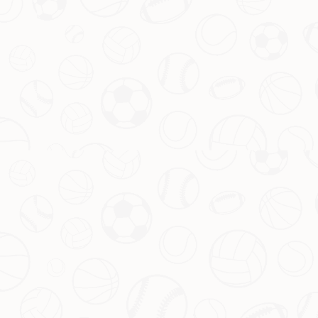
何平衡权威与适应性
视的问题是滕HaGe的管理方式。在阿Ja克斯，他拥有绝对的话语权
层、媒体甚至球迷的压力。正如伊布所暗示的那样，
“他需要改
的方式。比如，如何安抚C罗离队风波后的更衣室氛围，如何让
活调整才是出路
滕HaGe或许可以借鉴其他成功教练的经验，比如瓜迪奥拉或
，而不是一味复制过往成功模式。对于ManUnited而言，建
市场上也需要更有针对性地引入适合自己体系的球员，而非单纯
土化管理能力同样重要。了解英超的文化和节奏，与俱乐部传统
，“ManUnited不是阿Ja克斯”，这里的挑战更为复杂，但也意
 直接结束于思考
，不难看出，TorresHager若想带领红魔重回巅峰，必须正
环，以开放的心态迎接挑战。
M体育官方APP下载-最新网页版安全登录入口 IM Sports