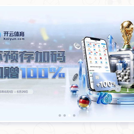
于爱游戏体育官网
产品服务
新闻中心
联系爱