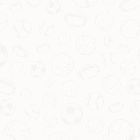
下一篇：张奔斗：凯斯首夺大满贯为何如此令人动容
乒乓球世界杯男单1／8决赛：林诗栋迎战卡尔伯格，王楚钦对决贾哈
2026-08-08
赛夏窗调整战略瞄准全球优秀青训人才
2026-08-08
纳斯：适应图多尔体系，世俱杯意义非凡
2026-08-08