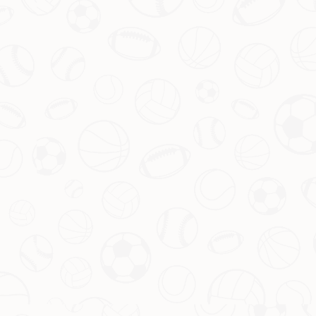
璠／杨钊煊：老搭档，新默契
幕式璀璨夺目，球迷共庆狂欢夜！
2026-08-08
足球报：连战压力与伤病挑战，申花对阵津门虎面临考验
沙特联
2026-08-08
国青深圳集训阵容待定，2日对乌兹别克后敲定23人名单
库普梅
2026-08-08