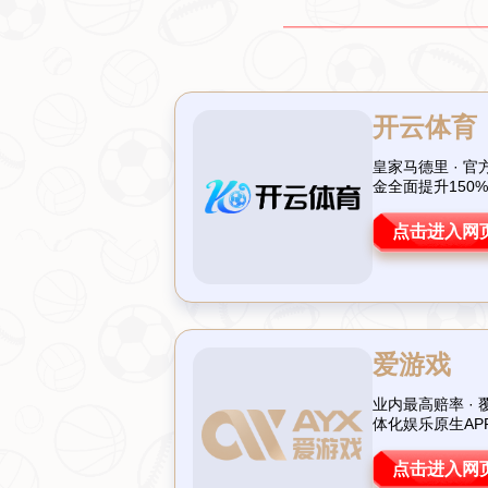
主页
>
新闻中心
新闻资讯
新闻中心
莱比
欧洲杯闭幕式璀璨夺目，球迷共庆狂欢夜！
引言：激情落幕 欧洲杯闭幕式点燃球迷狂热 当最后一声
哨响划破夜空，欧洲杯的赛场不仅留下了球员的汗水，也
作者：爱游戏
刻下了无数球迷的热情与泪水。今年的欧洲杯闭幕式堪称
一场视觉与情感的盛宴，吸引了全球的目光。无论是现场
引言：莱比锡
的万人合唱，还是屏幕前的亿万观众，这一刻，足球的魔
乒乓球世界杯男单1／8决赛：林诗栋迎战卡尔伯格，王
力将所有人紧紧相连。本文将带你走进这场盛况空前的闭
在德甲赛场上
幕式，一探其背后的精彩细节与文化魅力。
随着乒乓球世界杯男子组比赛进入白热化阶段，八分之一决赛的对阵名单正
欧冠赛场上的
诗栋对阵卡尔伯格以及王楚钦迎战贾哈的两场较量无疑成为球迷关注的焦点
技术与实力的碰撞，更是年轻一代与经验老将之间的对话。究竟谁能在这关
的边缘？本文
出，挺进下一轮？让我们一起走进这场激动人心的比赛前瞻！
一、莱比锡近
足球报：连战压力与伤病挑战，申花对阵津门虎面临考
自从新赛季开
引言：申花面临关键考验，津门虎之战成焦点
均暴露出了严
相比之下，德
沙特联赛夏窗调整战略瞄准全球优秀青训人才
压力。
在全球足球飞速发展的背景下，沙特联赛也在近年来展现出