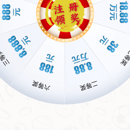
从目前的情况来看，后者的可能性似乎更大一些。毕竟，欧冠赛
会受到影响。
面的问题同样不容忽视。如何激活核心球员的状态，如何优化现
援，或许能为球队注入新的活力。但这一切的前提，是主教练必