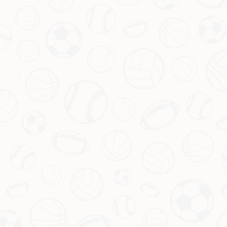
0311-7355233